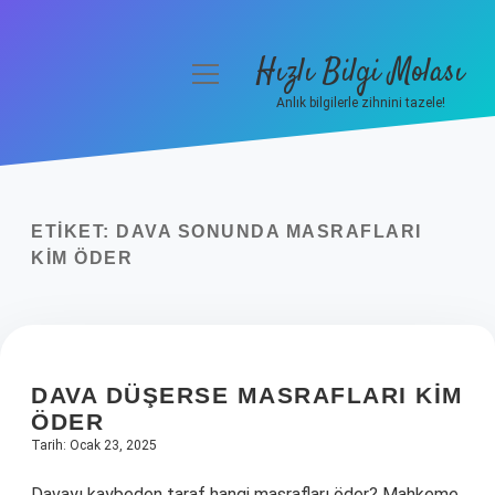
Hızlı Bilgi Molası
menüyü
aç
Anlık bilgilerle zihnini tazele!
Anasayfa
Gizlilik Politikası
ETIKET:
DAVA SONUNDA MASRAFLARI
Yasal Uyarı
KIM ÖDER
Hakkımızda
DAVA DÜŞERSE MASRAFLARI KIM
ÖDER
Tarih: Ocak 23, 2025
Davayı kaybeden taraf hangi masrafları öder? Mahkeme,