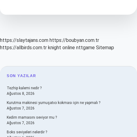
Masrafları
Kim
Öder
https://slaytajans.com
https://boubyan.com.tr
https://allbirds.com.tr
knight online
nttgame
Sitemap
SIDEBAR
SON YAZILAR
Tezhip kalemi nedir ?
Ağustos 8, 2026
Kurutma makinesi yumuşatıcı kokması için ne yapmalı ?
Ağustos 7, 2026
Kedim mamasını seviyor mu ?
Ağustos 7, 2026
Boks seviyeleri nelerdir ?