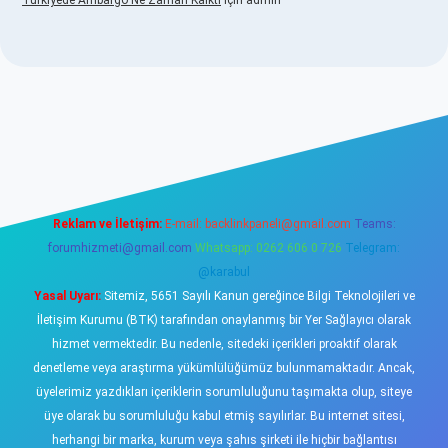
Türkiyede Ambargo Ne Zaman Kalktı
için
admin
sino
Reklam ve İletişim:
E-mail:
backlinkpaneli@gmail.com
Teams:
forumhizmeti@gmail.com
Whatsapp: 0262 606 0 726
Telegram:
@karabul
Yasal Uyarı:
Sitemiz, 5651 Sayılı Kanun gereğince Bilgi Teknolojileri ve
İletişim Kurumu (BTK) tarafından onaylanmış bir Yer Sağlayıcı olarak
hizmet vermektedir. Bu nedenle, sitedeki içerikleri proaktif olarak
denetleme veya araştırma yükümlülüğümüz bulunmamaktadır. Ancak,
üyelerimiz yazdıkları içeriklerin sorumluluğunu taşımakta olup, siteye
üye olarak bu sorumluluğu kabul etmiş sayılırlar. Bu internet sitesi,
herhangi bir marka, kurum veya şahıs şirketi ile hiçbir bağlantısı