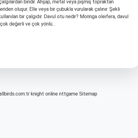
çalgılardan biridir. Ahşap, metal veya pişmiş topraktan
deriden oluşur. Elle veya bir çubukla vurularak çalınır. Şekli
lanılan bir çalgıdır. Davul otu nedir? Moringa oleifera, davul
t çok değerli ve çok yönlü…
allbirds.com.tr
knight online
nttgame
Sitemap