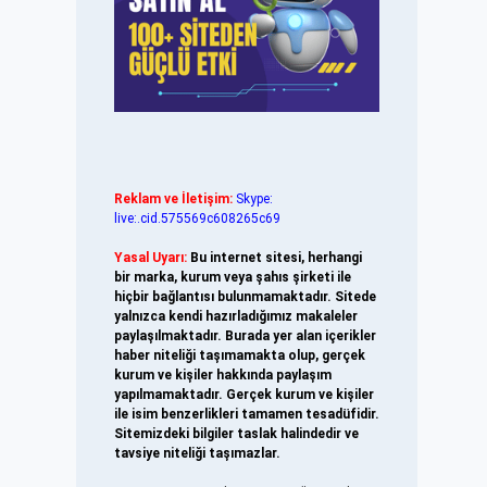
Reklam ve İletişim:
Skype:
live:.cid.575569c608265c69
Yasal Uyarı:
Bu internet sitesi, herhangi
bir marka, kurum veya şahıs şirketi ile
hiçbir bağlantısı bulunmamaktadır. Sitede
yalnızca kendi hazırladığımız makaleler
paylaşılmaktadır. Burada yer alan içerikler
haber niteliği taşımamakta olup, gerçek
kurum ve kişiler hakkında paylaşım
yapılmamaktadır. Gerçek kurum ve kişiler
ile isim benzerlikleri tamamen tesadüfidir.
Sitemizdeki bilgiler taslak halindedir ve
tavsiye niteliği taşımazlar.