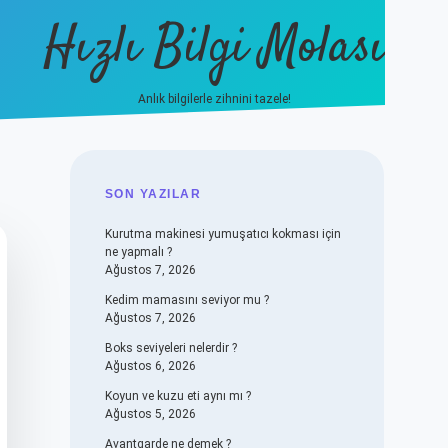
Hızlı Bilgi Molası
Anlık bilgilerle zihnini tazele!
vdcasino
SIDEBAR
SON YAZILAR
Kurutma makinesi yumuşatıcı kokması için
ne yapmalı ?
Ağustos 7, 2026
Kedim mamasını seviyor mu ?
Ağustos 7, 2026
Boks seviyeleri nelerdir ?
Ağustos 6, 2026
Koyun ve kuzu eti aynı mı ?
Ağustos 5, 2026
Avantgarde ne demek ?