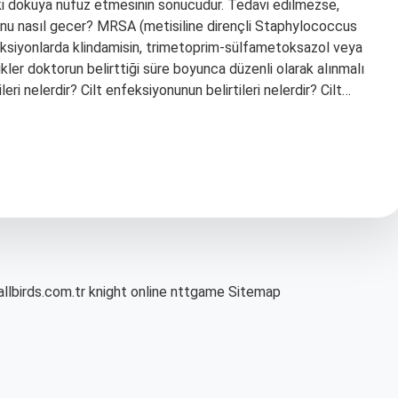
daki dokuya nüfuz etmesinin sonucudur. Tedavi edilmezse,
iyonu nasıl gecer? MRSA (metisiline dirençli Staphylococcus
feksiyonlarda klindamisin, trimetoprim-sülfametoksazol veya
yotikler doktorun belirttiği süre boyunca düzenli olarak alınmalı
ri nelerdir? Cilt enfeksiyonunun belirtileri nelerdir? Cilt…
allbirds.com.tr
knight online
nttgame
Sitemap