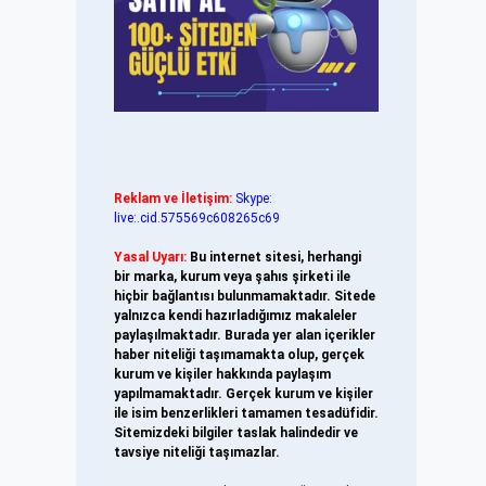
Reklam ve İletişim:
Skype:
live:.cid.575569c608265c69
Yasal Uyarı:
Bu internet sitesi, herhangi
bir marka, kurum veya şahıs şirketi ile
hiçbir bağlantısı bulunmamaktadır. Sitede
yalnızca kendi hazırladığımız makaleler
paylaşılmaktadır. Burada yer alan içerikler
haber niteliği taşımamakta olup, gerçek
kurum ve kişiler hakkında paylaşım
yapılmamaktadır. Gerçek kurum ve kişiler
ile isim benzerlikleri tamamen tesadüfidir.
Sitemizdeki bilgiler taslak halindedir ve
tavsiye niteliği taşımazlar.