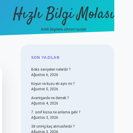
Hızlı Bilgi Molası
Anlık bilgilerle zihnini tazele!
vdcasino
SIDEBAR
SON YAZILAR
Boks seviyeleri nelerdir ?
Ağustos 6, 2026
Koyun ve kuzu eti aynı mı ?
Ağustos 5, 2026
Avantgarde ne demek ?
Ağustos 4, 2026
7. sınıf kıssa ne anlama gelir ?
Ağustos 3, 2026
38 cmHg kaç atmosferdir ?
Ağustos 3, 2026