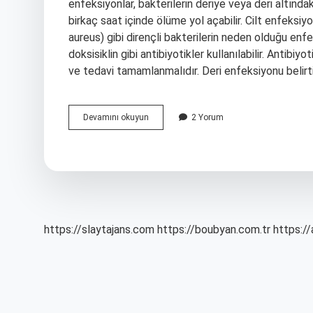
enfeksiyonlar, bakterilerin deriye veya deri altın
birkaç saat içinde ölüme yol açabilir. Cilt enfeks
aureus) gibi dirençli bakterilerin neden olduğu en
doksisiklin gibi antibiyotikler kullanılabilir. Antibi
ve tedavi tamamlanmalıdır. Deri enfeksiyonu belirtile
Cilt
Devamını okuyun
2 Yorum
Enfeksiyonu
Neden
Olur
https://slaytajans.com
https://boubyan.com.tr
https://