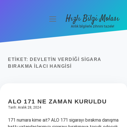
Hızlı Bilgi Molası
menüyü
aç
Anlık bilgilerle zihnini tazele!
Anasayfa
Gizlilik Politikası
ETIKET:
DEVLETIN VERDIĞI SIGARA
Yasal Uyarı
BIRAKMA ILACI HANGISI
Hakkımızda
ALO 171 NE ZAMAN KURULDU
Tarih: Aralık 28, 2024
171 numara kime ait? ALO 171 sigarayı bırakma danışma
hattı vatandaşlarımızı sigarayı bırakmaya teşvik edecek