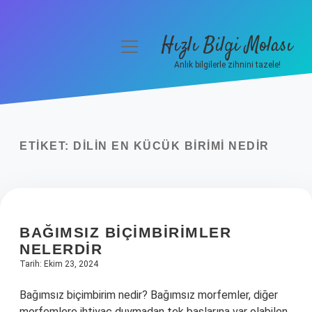
Hızlı Bilgi Molası
menüyü
aç
Anlık bilgilerle zihnini tazele!
Anasayfa
Gizlilik Politikası
ETIKET:
DILIN EN KÜCÜK BIRIMI NEDIR
Yasal Uyarı
Hakkımızda
BAĞIMSIZ BIÇIMBIRIMLER
NELERDIR
Tarih: Ekim 23, 2024
Bağımsız biçimbirim nedir? Bağımsız morfemler, diğer
morfemlere ihtiyaç duymadan tek başlarına var olabilen