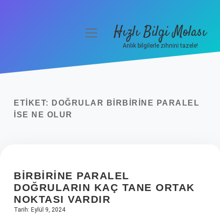
Hızlı Bilgi Molası
menüyü
aç
Anlık bilgilerle zihnini tazele!
Anasayfa
Gizlilik Politikası
ETIKET:
DOĞRULAR BIRBIRINE PARALEL
Yasal Uyarı
ISE NE OLUR
Hakkımızda
BIRBIRINE PARALEL
DOĞRULARIN KAÇ TANE ORTAK
NOKTASI VARDIR
Tarih: Eylül 9, 2024