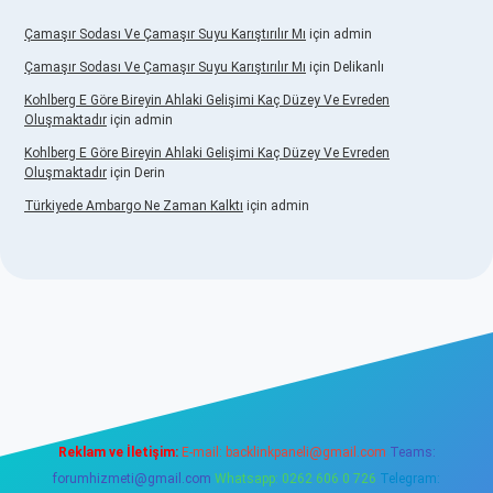
Çamaşır Sodası Ve Çamaşır Suyu Karıştırılır Mı
için
admin
Çamaşır Sodası Ve Çamaşır Suyu Karıştırılır Mı
için
Delikanlı
Kohlberg E Göre Bireyin Ahlaki Gelişimi Kaç Düzey Ve Evreden
Oluşmaktadır
için
admin
Kohlberg E Göre Bireyin Ahlaki Gelişimi Kaç Düzey Ve Evreden
Oluşmaktadır
için
Derin
Türkiyede Ambargo Ne Zaman Kalktı
için
admin
ino
Reklam ve İletişim:
E-mail:
backlinkpaneli@gmail.com
Teams:
forumhizmeti@gmail.com
Whatsapp: 0262 606 0 726
Telegram: