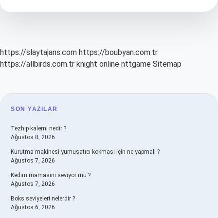
Kaç
Tane
Ortak
Noktası
Vardır
https://slaytajans.com
https://boubyan.com.tr
https://allbirds.com.tr
knight online
nttgame
Sitemap
SIDEBAR
SON YAZILAR
Tezhip kalemi nedir ?
Ağustos 8, 2026
Kurutma makinesi yumuşatıcı kokması için ne yapmalı ?
Ağustos 7, 2026
Kedim mamasını seviyor mu ?
Ağustos 7, 2026
Boks seviyeleri nelerdir ?
Ağustos 6, 2026