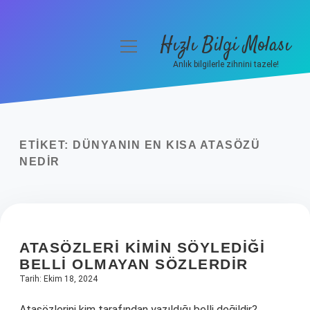
Hızlı Bilgi Molası
menüyü
aç
Anlık bilgilerle zihnini tazele!
Anasayfa
Gizlilik Politikası
ETIKET:
DÜNYANIN EN KISA ATASÖZÜ
Yasal Uyarı
NEDIR
Hakkımızda
ATASÖZLERI KIMIN SÖYLEDIĞI
BELLI OLMAYAN SÖZLERDIR
Tarih: Ekim 18, 2024
Atasözlerini kim tarafından yazıldığı belli değildir?