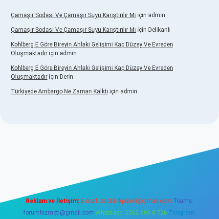
Çamaşır Sodası Ve Çamaşır Suyu Karıştırılır Mı
için
admin
Çamaşır Sodası Ve Çamaşır Suyu Karıştırılır Mı
için
Delikanlı
Kohlberg E Göre Bireyin Ahlaki Gelişimi Kaç Düzey Ve Evreden
Oluşmaktadır
için
admin
Kohlberg E Göre Bireyin Ahlaki Gelişimi Kaç Düzey Ve Evreden
Oluşmaktadır
için
Derin
Türkiyede Ambargo Ne Zaman Kalktı
için
admin
no
Reklam ve İletişim:
E-mail:
backlinkpaneli@gmail.com
Teams:
forumhizmeti@gmail.com
Whatsapp: 0262 606 0 726
Telegram: