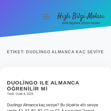
Hızlı Bilgi Molası
menüyü
aç
Anlık bilgilerle zihnini tazele!
Anasayfa
Gizlilik Politikası
ETIKET:
DUOLINGO ALMANCA KAÇ SEVIYE
Yasal Uyarı
Hakkımızda
DUOLINGO ILE ALMANCA
ÖĞRENILIR MI
Tarih: Ocak 4, 2025
Duolingo Almanca kaç seviye? Bu ölçekte altı seviye
vardır: A1, A2, B1, B2, C1 ve C2. A seviyeleri “temel