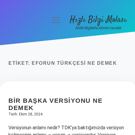
Hızlı Bilgi Molası
menüyü
aç
Anlık bilgilerle zihnini tazele!
Anasayfa
Gizlilik Politikası
ETIKET:
EFORUN TÜRKÇESI NE DEMEK
Yasal Uyarı
Hakkımızda
BIR BAŞKA VERSIYONU NE
DEMEK
Tarih: Ekim 28, 2024
Versiyonun anlamı nedir? TDK’ya baktığımızda versiyon
kelimesinin anlamı: – yorum, – versiyondur. Versiyon