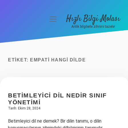
Hızlı Bilgi Molası
menüyü
aç
Anlık bilgilerle zihnini tazele!
Anasayfa
Gizlilik Politikası
ETIKET:
EMPATI HANGI DILDE
Yasal Uyarı
Hakkımızda
BETIMLEYICI DIL NEDIR SINIF
YÖNETIMI
Tarih: Ekim 28, 2024
Betimleyici dil ne demek? Bir dilin tanımı, o dilin
konuşmacılarının zihnindeki dilbilgisinin tanımıdır.