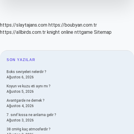
Yönetimi
https://slaytajans.com
https://boubyan.com.tr
https://allbirds.com.tr
knight online
nttgame
Sitemap
SIDEBAR
SON YAZILAR
Boks seviyeleri nelerdir ?
Ağustos 6, 2026
Koyun ve kuzu eti aynı mı ?
Ağustos 5, 2026
Avantgarde ne demek ?
Ağustos 4, 2026
7. sınıf kıssa ne anlama gelir ?
Ağustos 3, 2026
38 cmHg kaç atmosferdir ?