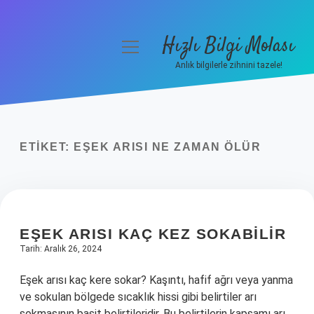
Hızlı Bilgi Molası
menüyü
aç
Anlık bilgilerle zihnini tazele!
Anasayfa
Gizlilik Politikası
ETIKET:
EŞEK ARISI NE ZAMAN ÖLÜR
Yasal Uyarı
Hakkımızda
EŞEK ARISI KAÇ KEZ SOKABILIR
Tarih: Aralık 26, 2024
Eşek arısı kaç kere sokar? Kaşıntı, hafif ağrı veya yanma
ve sokulan bölgede sıcaklık hissi gibi belirtiler arı
sokmasının basit belirtileridir. Bu belirtilerin kapsamı arı