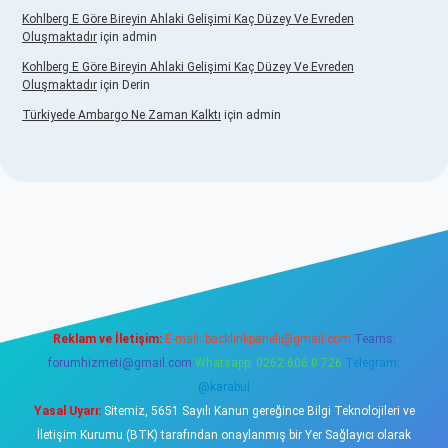
Kohlberg E Göre Bireyin Ahlaki Gelişimi Kaç Düzey Ve Evreden
Oluşmaktadır
için
admin
Kohlberg E Göre Bireyin Ahlaki Gelişimi Kaç Düzey Ve Evreden
Oluşmaktadır
için
Derin
Türkiyede Ambargo Ne Zaman Kalktı
için
admin
no
Reklam ve İletişim:
E-mail:
backlinkpaneli@gmail.com
Teams:
forumhizmeti@gmail.com
Whatsapp: 0262 606 0 726
Telegram:
@karabul
Yasal Uyarı:
Sitemiz, 5651 Sayılı Kanun gereğince Bilgi Teknolojileri ve
İletişim Kurumu (BTK) tarafından onaylanmış bir Yer Sağlayıcı olarak