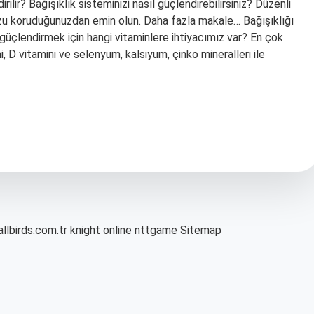
rilir? Bağışıklık sisteminizi nasıl güçlendirebilirsiniz? Düzenli
nuzu koruduğunuzdan emin olun. Daha fazla makale… Bağışıklığı
i güçlendirmek için hangi vitaminlere ihtiyacımız var? En çok
i, D vitamini ve selenyum, kalsiyum, çinko mineralleri ile
allbirds.com.tr
knight online
nttgame
Sitemap