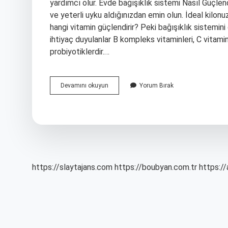
yardımcı olur. Evde bağışıklık sistemi Nasıl Güçlendi
ve yeterli uyku aldığınızdan emin olun. İdeal kilo
hangi vitamin güçlendirir? Peki bağışıklık sistemin
ihtiyaç duyulanlar B kompleks vitaminleri, C vitamin
probiyotiklerdir.…
Bağışıklık
Devamını okuyun
Yorum Bırak
Sistemi
Ne
Yükseltir
https://slaytajans.com
https://boubyan.com.tr
https://