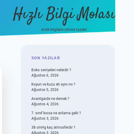
Hızlı Bilgi Molası
Anlık bilgilerle zihnini tazele!
vdcasino
SIDEBAR
SON YAZILAR
Boks seviyeleri nelerdir ?
Ağustos 6, 2026
Koyun ve kuzu eti aynı mı ?
Ağustos 5, 2026
Avantgarde ne demek ?
Ağustos 4, 2026
7. sınıf kıssa ne anlama gelir ?
Ağustos 3, 2026
38 cmHg kaç atmosferdir ?
Ağustos 3, 2026