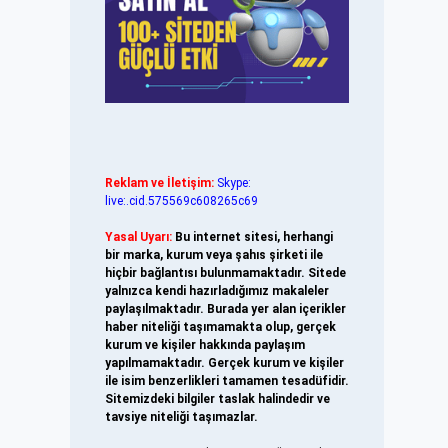
Reklam ve İletişim:
Skype:
live:.cid.575569c608265c69
Yasal Uyarı:
Bu internet sitesi, herhangi
bir marka, kurum veya şahıs şirketi ile
hiçbir bağlantısı bulunmamaktadır. Sitede
yalnızca kendi hazırladığımız makaleler
paylaşılmaktadır. Burada yer alan içerikler
haber niteliği taşımamakta olup, gerçek
kurum ve kişiler hakkında paylaşım
yapılmamaktadır. Gerçek kurum ve kişiler
ile isim benzerlikleri tamamen tesadüfidir.
Sitemizdeki bilgiler taslak halindedir ve
tavsiye niteliği taşımazlar.