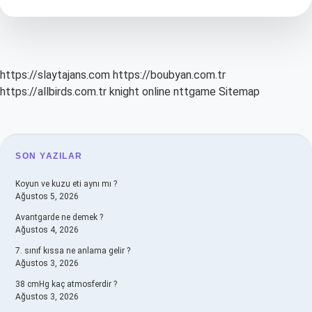
Soyadını
Almak
Zorunda
Mı
https://slaytajans.com
https://boubyan.com.tr
https://allbirds.com.tr
knight online
nttgame
Sitemap
SIDEBAR
SON YAZILAR
Koyun ve kuzu eti aynı mı ?
Ağustos 5, 2026
Avantgarde ne demek ?
Ağustos 4, 2026
7. sınıf kıssa ne anlama gelir ?
Ağustos 3, 2026
38 cmHg kaç atmosferdir ?
Ağustos 3, 2026