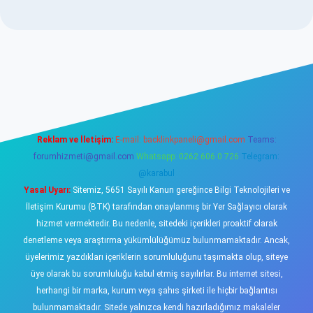
sino
Reklam ve İletişim:
E-mail:
backlinkpaneli@gmail.com
Teams:
forumhizmeti@gmail.com
Whatsapp: 0262 606 0 726
Telegram:
@karabul
Yasal Uyarı:
Sitemiz, 5651 Sayılı Kanun gereğince Bilgi Teknolojileri ve
İletişim Kurumu (BTK) tarafından onaylanmış bir Yer Sağlayıcı olarak
hizmet vermektedir. Bu nedenle, sitedeki içerikleri proaktif olarak
denetleme veya araştırma yükümlülüğümüz bulunmamaktadır. Ancak,
üyelerimiz yazdıkları içeriklerin sorumluluğunu taşımakta olup, siteye
üye olarak bu sorumluluğu kabul etmiş sayılırlar. Bu internet sitesi,
herhangi bir marka, kurum veya şahıs şirketi ile hiçbir bağlantısı
bulunmamaktadır. Sitede yalnızca kendi hazırladığımız makaleler