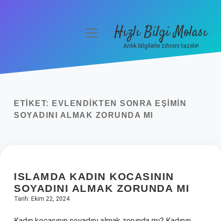
Hızlı Bilgi Molası
menüyü
aç
Anlık bilgilerle zihnini tazele!
Anasayfa
Gizlilik Politikası
ETIKET:
EVLENDIKTEN SONRA EŞIMIN
Yasal Uyarı
SOYADINI ALMAK ZORUNDA MI
Hakkımızda
ISLAMDA KADIN KOCASININ
SOYADINI ALMAK ZORUNDA MI
Tarih: Ekim 22, 2024
Kadın kocasının soyadını almak zorunda mı? Kadının