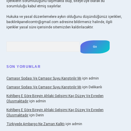
içeriklerin sorumluluğunu taşımakta olup, siteye üye olarak bu
sorumluluğu kabul etmiş sayılırlar.
Hukuka ve yasal düzenlemelere aykırı olduğunu düşündüğünüz içerikleri,
backlinkpanelicomtr@gmail.com
adresine bildirmeniz halinde, ilgili
içerikler yasal süre içerisinde sitemizden kaldırılacaktır.
Arama
SON YORUMLAR
Çamaşır Sodası Ve Çamaşır Suyu Karıştırılır Mı
için
admin
Çamaşır Sodası Ve Çamaşır Suyu Karıştırılır Mı
için
Delikanlı
Kohlberg E Göre Bireyin Ahlaki Gelişimi Kaç Düzey Ve Evreden
Oluşmaktadır
için
admin
Kohlberg E Göre Bireyin Ahlaki Gelişimi Kaç Düzey Ve Evreden
Oluşmaktadır
için
Derin
Türkiyede Ambargo Ne Zaman Kalktı
için
admin