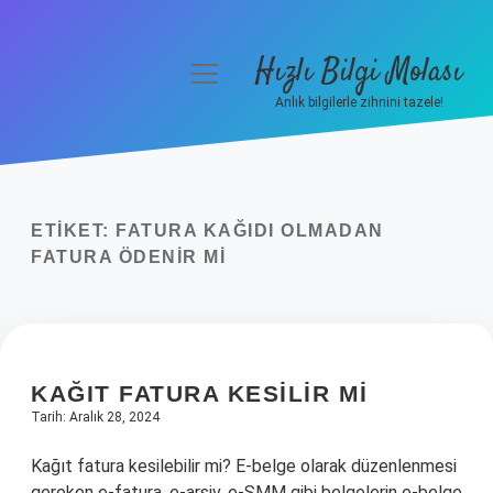
Hızlı Bilgi Molası
menüyü
aç
Anlık bilgilerle zihnini tazele!
Anasayfa
Gizlilik Politikası
ETIKET:
FATURA KAĞIDI OLMADAN
Yasal Uyarı
FATURA ÖDENIR MI
Hakkımızda
KAĞIT FATURA KESILIR MI
Tarih: Aralık 28, 2024
Kağıt fatura kesilebilir mi? E-belge olarak düzenlenmesi
gereken e-fatura, e-arşiv, e-SMM gibi belgelerin e-belge