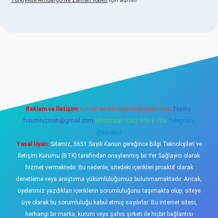
Türkiyede Ambargo Ne Zaman Kalktı
için
admin
sino
Reklam ve İletişim:
E-mail:
backlinkpaneli@gmail.com
Teams:
forumhizmeti@gmail.com
Whatsapp: 0262 606 0 726
Telegram:
@karabul
Yasal Uyarı:
Sitemiz, 5651 Sayılı Kanun gereğince Bilgi Teknolojileri ve
İletişim Kurumu (BTK) tarafından onaylanmış bir Yer Sağlayıcı olarak
hizmet vermektedir. Bu nedenle, sitedeki içerikleri proaktif olarak
denetleme veya araştırma yükümlülüğümüz bulunmamaktadır. Ancak,
üyelerimiz yazdıkları içeriklerin sorumluluğunu taşımakta olup, siteye
üye olarak bu sorumluluğu kabul etmiş sayılırlar. Bu internet sitesi,
herhangi bir marka, kurum veya şahıs şirketi ile hiçbir bağlantısı