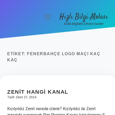
Hızlı Bilgi Molası
menüyü
aç
Anlık bilgilerle zihnini tazele!
Anasayfa
Gizlilik Politikası
ETIKET:
FENERBAHÇE LOGO MAÇI KAÇ
Yasal Uyarı
KAÇ
Hakkımızda
ZENIT HANGI KANAL
Tarih: Ekim 27, 2024
Kızılyıldız Zenit nerede izlenir? Kızılyıldız ile Zenit
arasında oynanacak Pari Premier Kupası karşılaşması S