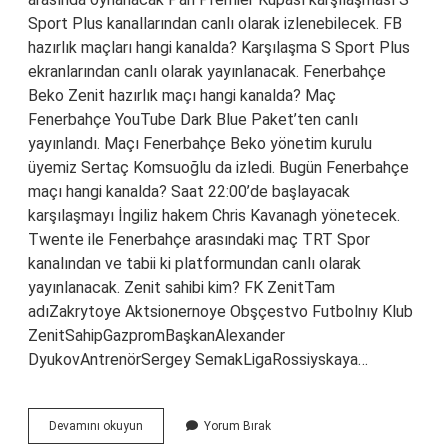
Sport Plus kanallarından canlı olarak izlenebilecek. FB
hazırlık maçları hangi kanalda? Karşılaşma S Sport Plus
ekranlarından canlı olarak yayınlanacak. Fenerbahçe
Beko Zenit hazırlık maçı hangi kanalda? Maç
Fenerbahçe YouTube Dark Blue Paket’ten canlı
yayınlandı. Maçı Fenerbahçe Beko yönetim kurulu
üyemiz Sertaç Komsuoğlu da izledi. Bugün Fenerbahçe
maçı hangi kanalda? Saat 22:00’de başlayacak
karşılaşmayı İngiliz hakem Chris Kavanagh yönetecek.
Twente ile Fenerbahçe arasındaki maç TRT Spor
kanalından ve tabii ki platformundan canlı olarak
yayınlanacak. Zenit sahibi kim? FK ZenitTam
adıZakrytoye Aktsionernoye Obşçestvo Futbolnıy Klub
ZenitSahipGazpromBaşkanAlexander
DyukovAntrenörSergey SemakLigaRossiyskaya…
Zenit
Devamını okuyun
Yorum Bırak
Hangi