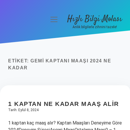
Hızlı Bilgi Molası
menüyü
aç
Anlık bilgilerle zihnini tazele!
Anasayfa
Gizlilik Politikası
ETIKET:
GEMI KAPTANI MAAŞI 2024 NE
Yasal Uyarı
KADAR
Hakkımızda
1 KAPTAN NE KADAR MAAŞ ALIR
Tarih: Eylül 8, 2024
1 kaptan kaç maaş alır? Kaptan Maaşları Deneyime Göre
2024Deneyim SüresiAsgari MaaşOrtalama Maaş0 – 1