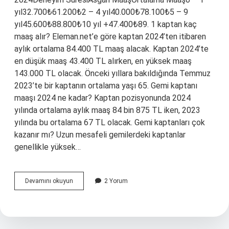
yıl32.700₺61.200₺2 – 4 yıl40.000₺78.100₺5 – 9
yıl45.600₺88.800₺10 yıl +47.400₺89. 1 kaptan kaç
maaş alır? Eleman.net’e göre kaptan 2024’ten itibaren
aylık ortalama 84.400 TL maaş alacak. Kaptan 2024’te
en düşük maaş 43.400 TL alırken, en yüksek maaş
143.000 TL olacak. Önceki yıllara bakıldığında Temmuz
2023’te bir kaptanın ortalama yaşı 65. Gemi kaptanı
maaşı 2024 ne kadar? Kaptan pozisyonunda 2024
yılında ortalama aylık maaş 84 bin 875 TL iken, 2023
yılında bu ortalama 67 TL olacak. Gemi kaptanları çok
kazanır mı? Uzun mesafeli gemilerdeki kaptanlar
genellikle yüksek…
1
Devamını okuyun
2 Yorum
Kaptan
Ne
Kadar
Maaş
Alir