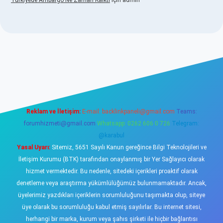
Türkiyede Ambargo Ne Zaman Kalktı
için
admin
sino
Reklam ve İletişim:
E-mail:
backlinkpaneli@gmail.com
Teams:
forumhizmeti@gmail.com
Whatsapp: 0262 606 0 726
Telegram:
@karabul
Yasal Uyarı:
Sitemiz, 5651 Sayılı Kanun gereğince Bilgi Teknolojileri ve
İletişim Kurumu (BTK) tarafından onaylanmış bir Yer Sağlayıcı olarak
hizmet vermektedir. Bu nedenle, sitedeki içerikleri proaktif olarak
denetleme veya araştırma yükümlülüğümüz bulunmamaktadır. Ancak,
üyelerimiz yazdıkları içeriklerin sorumluluğunu taşımakta olup, siteye
üye olarak bu sorumluluğu kabul etmiş sayılırlar. Bu internet sitesi,
herhangi bir marka, kurum veya şahıs şirketi ile hiçbir bağlantısı