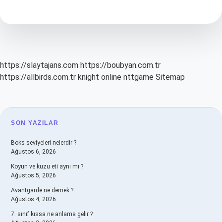
Söylediği
Belli
Olmayan
Sözlerdir
https://slaytajans.com
https://boubyan.com.tr
https://allbirds.com.tr
knight online
nttgame
Sitemap
SIDEBAR
SON YAZILAR
Boks seviyeleri nelerdir ?
Ağustos 6, 2026
Koyun ve kuzu eti aynı mı ?
Ağustos 5, 2026
Avantgarde ne demek ?
Ağustos 4, 2026
7. sınıf kıssa ne anlama gelir ?