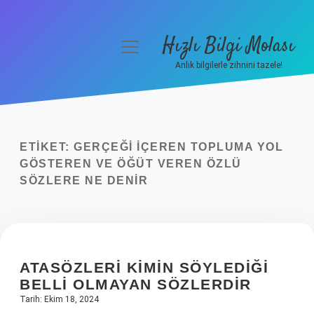
Hızlı Bilgi Molası
menüyü
aç
Anlık bilgilerle zihnini tazele!
Anasayfa
Gizlilik Politikası
ETIKET:
GERÇEĞI IÇEREN TOPLUMA YOL
Yasal Uyarı
GÖSTEREN VE ÖĞÜT VEREN ÖZLÜ
SÖZLERE NE DENIR
Hakkımızda
ATASÖZLERI KIMIN SÖYLEDIĞI
BELLI OLMAYAN SÖZLERDIR
Tarih: Ekim 18, 2024