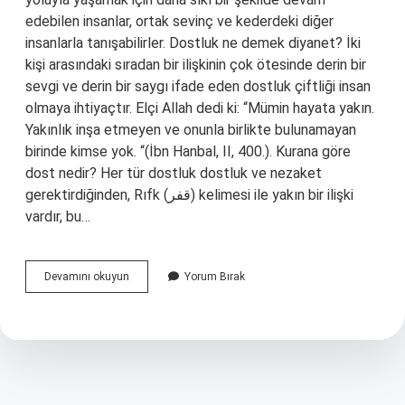
edebilen insanlar, ortak sevinç ve kederdeki diğer
insanlarla tanışabilirler. Dostluk ne demek diyanet? İki
kişi arasındaki sıradan bir ilişkinin çok ötesinde derin bir
sevgi ve derin bir saygı ifade eden dostluk çiftliği insan
olmaya ihtiyaçtır. Elçi Allah dedi ki: “Mümin hayata yakın.
Yakınlık inşa etmeyen ve onunla birlikte bulunamayan
birinde kimse yok. “(İbn Hanbal, II, 400.). Kurana göre
dost nedir? Her tür dostluk dostluk ve nezaket
gerektirdiğinden, Rıfk (قفر) kelimesi ile yakın bir ilişki
vardır, bu…
Dostluk
Devamını okuyun
Yorum Bırak
Ne
Demek
Din