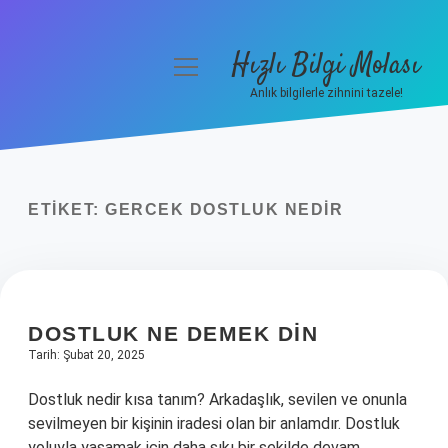
Hızlı Bilgi Molası
menüyü
aç
Anlık bilgilerle zihnini tazele!
Anasayfa
Gizlilik Politikası
ETIKET:
GERCEK DOSTLUK NEDIR
Yasal Uyarı
Hakkımızda
DOSTLUK NE DEMEK DIN
Tarih: Şubat 20, 2025
Dostluk nedir kısa tanım? Arkadaşlık, sevilen ve onunla
sevilmeyen bir kişinin iradesi olan bir anlamdır. Dostluk
yoluyla yaşamak için daha sıkı bir şekilde devam