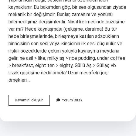
kaynaklanır. Bu bakımdan göç, bir ses olgusundan ziyade
mekanik bir değişimdir. Bunlar, zamanını ve yönünü
bilemediğimiz değişimlerdir. Nasıl kelimesinde büzüşme
var mı? Hece kaynaşması (çekişme, daralma) Bu tür
hece birleşmelerinde, birleşmeye katılan sözcüklerin
birincisinin son sesi veya ikincisinin ilk sesi düşürülür ve
ilişkili sözcüklerde çekim yoluyla kaynaşma meydana
gelir: ne asil > like, milky aş > rice pudding, under coffee
> breakfast, eight ten > eighty, Güllü Aş > Güllaç vb.
Uzak göçüşme nedir örnek? Uzun mesafeli göç
örnekleri:…
Büzüşme
Devamını okuyun
Yorum Bırak
Ses
Olayı
Nedir