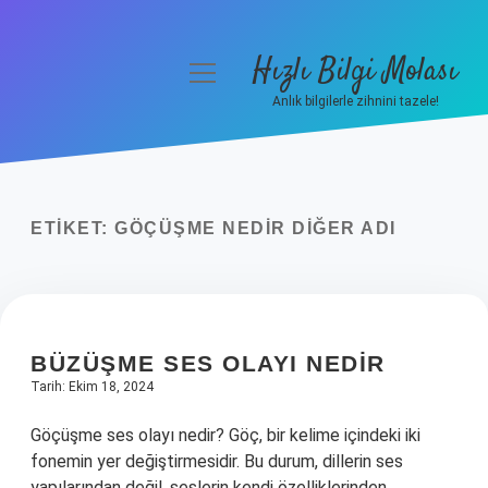
Hızlı Bilgi Molası
menüyü
aç
Anlık bilgilerle zihnini tazele!
Anasayfa
Gizlilik Politikası
ETIKET:
GÖÇÜŞME NEDIR DIĞER ADI
Yasal Uyarı
Hakkımızda
BÜZÜŞME SES OLAYI NEDIR
Tarih: Ekim 18, 2024
Göçüşme ses olayı nedir? Göç, bir kelime içindeki iki
fonemin yer değiştirmesidir. Bu durum, dillerin ses
yapılarından değil, seslerin kendi özelliklerinden