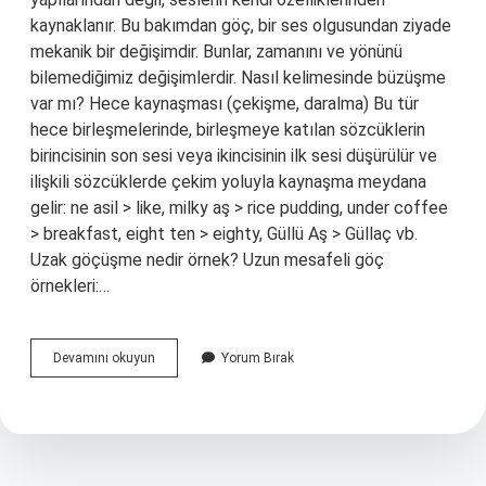
kaynaklanır. Bu bakımdan göç, bir ses olgusundan ziyade
mekanik bir değişimdir. Bunlar, zamanını ve yönünü
bilemediğimiz değişimlerdir. Nasıl kelimesinde büzüşme
var mı? Hece kaynaşması (çekişme, daralma) Bu tür
hece birleşmelerinde, birleşmeye katılan sözcüklerin
birincisinin son sesi veya ikincisinin ilk sesi düşürülür ve
ilişkili sözcüklerde çekim yoluyla kaynaşma meydana
gelir: ne asil > like, milky aş > rice pudding, under coffee
> breakfast, eight ten > eighty, Güllü Aş > Güllaç vb.
Uzak göçüşme nedir örnek? Uzun mesafeli göç
örnekleri:…
Büzüşme
Devamını okuyun
Yorum Bırak
Ses
Olayı
Nedir