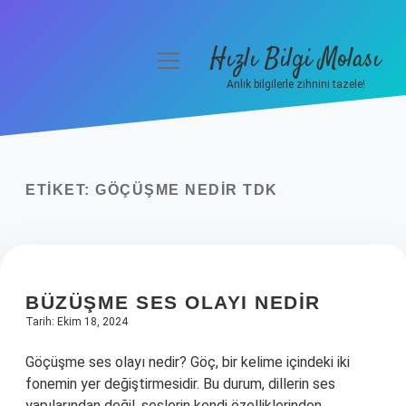
Hızlı Bilgi Molası
menüyü
aç
Anlık bilgilerle zihnini tazele!
Anasayfa
Gizlilik Politikası
ETIKET:
GÖÇÜŞME NEDIR TDK
Yasal Uyarı
Hakkımızda
BÜZÜŞME SES OLAYI NEDIR
Tarih: Ekim 18, 2024
Göçüşme ses olayı nedir? Göç, bir kelime içindeki iki
fonemin yer değiştirmesidir. Bu durum, dillerin ses
yapılarından değil, seslerin kendi özelliklerinden