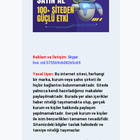
Reklam ve İletişim:
Skype:
live:.cid.575569c608265c69
Yasal Uyarı:
Bu internet sitesi, herhangi
bir marka, kurum veya şahıs şirketi ile
hiçbir bağlantısı bulunmamaktadır. Sitede
yalnızca kendi hazırladığımız makaleler
paylaşılmaktadır. Burada yer alan içerikler
haber niteliği taşımamakta olup, gerçek
kurum ve kişiler hakkında paylaşım
yapılmamaktadır. Gerçek kurum ve kişiler
ile isim benzerlikleri tamamen tesadüfidir.
Sitemizdeki bilgiler taslak halindedir ve
tavsiye niteliği taşımazlar.