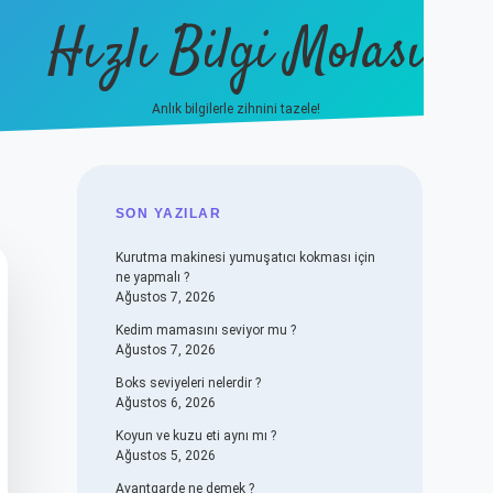
Hızlı Bilgi Molası
Anlık bilgilerle zihnini tazele!
vdcasino
SIDEBAR
SON YAZILAR
Kurutma makinesi yumuşatıcı kokması için
ne yapmalı ?
Ağustos 7, 2026
Kedim mamasını seviyor mu ?
Ağustos 7, 2026
Boks seviyeleri nelerdir ?
Ağustos 6, 2026
Koyun ve kuzu eti aynı mı ?
Ağustos 5, 2026
Avantgarde ne demek ?