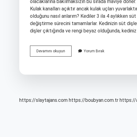
olacaklarına bakılmaksızın bu sırada maviye döner.
Kulak kanalları açıktır ancak kulak uçları yuvarlaktır
olduğunu nasıl anlarım? Kediler 3 ila 4 aylıkken süt
değiştirme sürecini tamamlarlar. Kedinizin süt dişle
dişler çıktığında ve rengi beyaz olduğunda, kediniz 
Kedinin
Devamını okuyun
Yorum Bırak
Kaç
Günlük
Olduğunu
Nasıl
Anlarız
https://slaytajans.com
https://boubyan.com.tr
https://