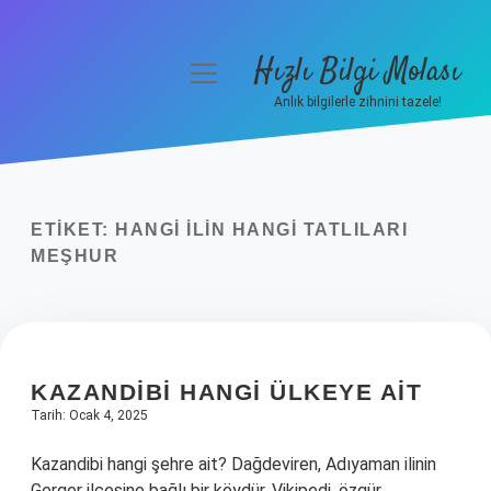
Hızlı Bilgi Molası
menüyü
aç
Anlık bilgilerle zihnini tazele!
Anasayfa
Gizlilik Politikası
ETIKET:
HANGI ILIN HANGI TATLILARI
Yasal Uyarı
MEŞHUR
Hakkımızda
KAZANDIBI HANGI ÜLKEYE AIT
Tarih: Ocak 4, 2025
Kazandibi hangi şehre ait? Dağdeviren, Adıyaman ilinin
Gerger ilçesine bağlı bir köydür. Vikipedi, özgür