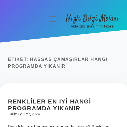
Hızlı Bilgi Molası
menüyü
aç
Anlık bilgilerle zihnini tazele!
Anasayfa
Gizlilik Politikası
ETIKET:
HASSAS ÇAMAŞIRLAR HANGI
Yasal Uyarı
PROGRAMDA YIKANIR
Hakkımızda
RENKLILER EN IYI HANGI
PROGRAMDA YIKANIR
Tarih: Eylül 27, 2024
Renkli kıyafetler hangi programda yıkanır? Renkli ve