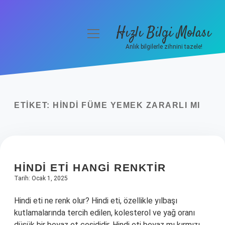
Hızlı Bilgi Molası
menüyü
aç
Anlık bilgilerle zihnini tazele!
Anasayfa
Gizlilik Politikası
ETIKET:
HINDI FÜME YEMEK ZARARLI MI
Yasal Uyarı
Hakkımızda
HINDI ETI HANGI RENKTIR
Tarih: Ocak 1, 2025
Hindi eti ne renk olur? Hindi eti, özellikle yılbaşı
kutlamalarında tercih edilen, kolesterol ve yağ oranı
düşük bir beyaz et çeşididir. Hindi eti beyaz mı kırmızı