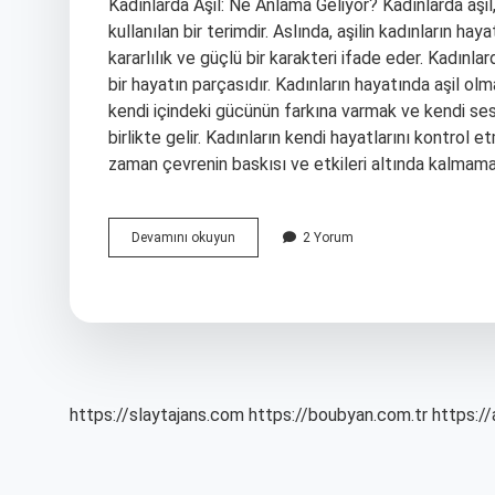
Kadınlarda Aşil: Ne Anlama Geliyor? Kadınlarda aşil,
kullanılan bir terimdir. Aslında, aşilin kadınların hay
kararlılık ve güçlü bir karakteri ifade eder. Kadınlard
bir hayatın parçasıdır. Kadınların hayatında aşil olm
kendi içindeki gücünün farkına varmak ve kendi sesi
birlikte gelir. Kadınların kendi hayatlarını kontrol e
zaman çevrenin baskısı ve etkileri altında kalmam
Kadınlarda
Devamını okuyun
2 Yorum
aşil
ne
demek
https://slaytajans.com
https://boubyan.com.tr
https://