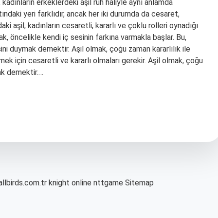
 kadınların erkeklerdeki aşil ruh haliyle aynı anlamda
atındaki yeri farklıdır, ancak her iki durumda da cesaret,
aki aşil, kadınların cesaretli, kararlı ve çoklu rolleri oynadığı
ak, öncelikle kendi iç sesinin farkına varmakla başlar. Bu,
ni duymak demektir. Aşil olmak, çoğu zaman kararlılık ile
tmek için cesaretli ve kararlı olmaları gerekir. Aşil olmak, çoğu
ak demektir.…
allbirds.com.tr
knight online
nttgame
Sitemap