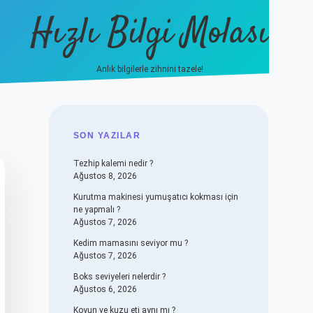
Hızlı Bilgi Molası
Anlık bilgilerle zihnini tazele!
vdcasino
SIDEBAR
SON YAZILAR
Tezhip kalemi nedir ?
Ağustos 8, 2026
Kurutma makinesi yumuşatıcı kokması için
ne yapmalı ?
Ağustos 7, 2026
Kedim mamasını seviyor mu ?
Ağustos 7, 2026
Boks seviyeleri nelerdir ?
Ağustos 6, 2026
Koyun ve kuzu eti aynı mı ?