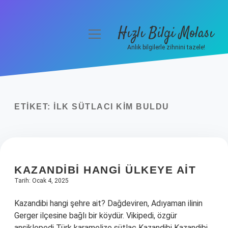
Hızlı Bilgi Molası
menüyü
aç
Anlık bilgilerle zihnini tazele!
Anasayfa
Gizlilik Politikası
ETIKET:
İLK SÜTLACI KIM BULDU
Yasal Uyarı
Hakkımızda
KAZANDIBI HANGI ÜLKEYE AIT
Tarih: Ocak 4, 2025
Kazandibi hangi şehre ait? Dağdeviren, Adıyaman ilinin
Gerger ilçesine bağlı bir köydür. Vikipedi, özgür
ansiklopedi Türk karamelize sütlaç Kazandibi Kazandibi