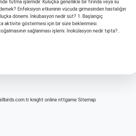
nde tutma işlemidir. Kuluçka genellikle bir fırında veya su
 demek? Enfeksiyon etkeninin vücuda girmesinden hastalığın
luçka dönemi. İnkübasyon nedir süt? 1. Başlangıç ​​
kta aktivite göstermesi için bir süre beklenmesi.
k çoğalmasının sağlanması işlemi. İnokülasyon nedir tıpta?…
allbirds.com.tr
knight online
nttgame
Sitemap