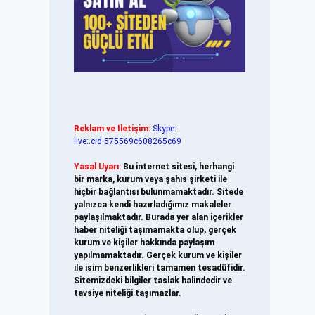
Reklam ve İletişim:
Skype:
live:.cid.575569c608265c69
Yasal Uyarı:
Bu internet sitesi, herhangi
bir marka, kurum veya şahıs şirketi ile
hiçbir bağlantısı bulunmamaktadır. Sitede
yalnızca kendi hazırladığımız makaleler
paylaşılmaktadır. Burada yer alan içerikler
haber niteliği taşımamakta olup, gerçek
kurum ve kişiler hakkında paylaşım
yapılmamaktadır. Gerçek kurum ve kişiler
ile isim benzerlikleri tamamen tesadüfidir.
Sitemizdeki bilgiler taslak halindedir ve
tavsiye niteliği taşımazlar.