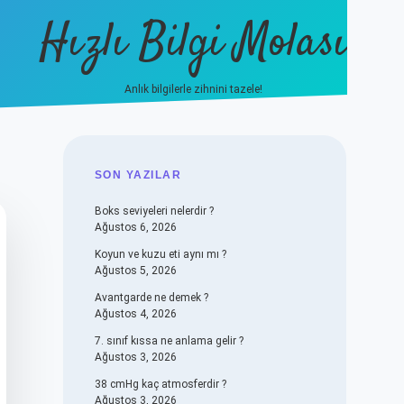
Hızlı Bilgi Molası
Anlık bilgilerle zihnini tazele!
vdcasino
SIDEBAR
SON YAZILAR
Boks seviyeleri nelerdir ?
Ağustos 6, 2026
Koyun ve kuzu eti aynı mı ?
Ağustos 5, 2026
Avantgarde ne demek ?
Ağustos 4, 2026
7. sınıf kıssa ne anlama gelir ?
Ağustos 3, 2026
38 cmHg kaç atmosferdir ?
Ağustos 3, 2026