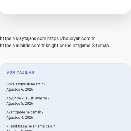
Uygulaması
Güvenilir
Mi
https://slaytajans.com
https://boubyan.com.tr
https://allbirds.com.tr
knight online
nttgame
Sitemap
SIDEBAR
SON YAZILAR
Boks seviyeleri nelerdir ?
Ağustos 6, 2026
Koyun ve kuzu eti aynı mı ?
Ağustos 5, 2026
Avantgarde ne demek ?
Ağustos 4, 2026
7. sınıf kıssa ne anlama gelir ?