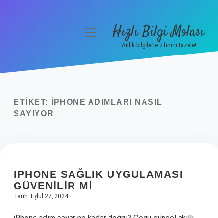
Hızlı Bilgi Molası
menüyü
aç
Anlık bilgilerle zihnini tazele!
Anasayfa
Gizlilik Politikası
ETIKET:
IPHONE ADIMLARI NASIL
Yasal Uyarı
SAYIYOR
Hakkımızda
IPHONE SAĞLIK UYGULAMASI
GÜVENILIR MI
Tarih: Eylül 27, 2024
iPhone adım sayar ne kadar doğru? Çoğu güncel akıllı