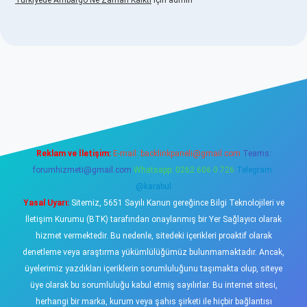
Türkiyede Ambargo Ne Zaman Kalktı
için
admin
sino
Reklam ve İletişim:
E-mail:
backlinkpaneli@gmail.com
Teams:
forumhizmeti@gmail.com
Whatsapp: 0262 606 0 726
Telegram:
@karabul
Yasal Uyarı:
Sitemiz, 5651 Sayılı Kanun gereğince Bilgi Teknolojileri ve
İletişim Kurumu (BTK) tarafından onaylanmış bir Yer Sağlayıcı olarak
hizmet vermektedir. Bu nedenle, sitedeki içerikleri proaktif olarak
denetleme veya araştırma yükümlülüğümüz bulunmamaktadır. Ancak,
üyelerimiz yazdıkları içeriklerin sorumluluğunu taşımakta olup, siteye
üye olarak bu sorumluluğu kabul etmiş sayılırlar. Bu internet sitesi,
herhangi bir marka, kurum veya şahıs şirketi ile hiçbir bağlantısı