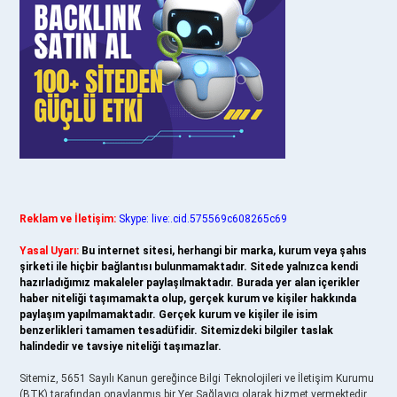
Reklam ve İletişim:
Skype: live:.cid.575569c608265c69
Yasal Uyarı:
Bu internet sitesi, herhangi bir marka, kurum veya şahıs
şirketi ile hiçbir bağlantısı bulunmamaktadır. Sitede yalnızca kendi
hazırladığımız makaleler paylaşılmaktadır. Burada yer alan içerikler
haber niteliği taşımamakta olup, gerçek kurum ve kişiler hakkında
paylaşım yapılmamaktadır. Gerçek kurum ve kişiler ile isim
benzerlikleri tamamen tesadüfidir. Sitemizdeki bilgiler taslak
halindedir ve tavsiye niteliği taşımazlar.
Sitemiz, 5651 Sayılı Kanun gereğince Bilgi Teknolojileri ve İletişim Kurumu
(BTK) tarafından onaylanmış bir Yer Sağlayıcı olarak hizmet vermektedir.