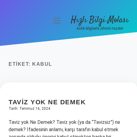
Hızlı Bilgi Molası
menüyü
aç
Anlık bilgilerle zihnini tazele!
Anasayfa
Gizlilik Politikası
ETIKET:
KABUL
Yasal Uyarı
Hakkımızda
TAVIZ YOK NE DEMEK
Tarih: Temmuz 16, 2024
Taviz yok Ne Demek? Taviz yok (ya da “Tavizsiz”) ne
demek? İfadesinin anlamı, karşı tarafın kabul etmek
zorunda olduğu öneriyi kabul etmekten başka bir