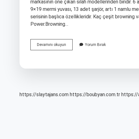
markasının öne çıkan silah modellerinden biridir. 6 
9×19 mermi yuvası, 13 adet şarjör, artı 1 namlu me
serisinin başlıca özellikleridir. Kaç çeşit brownin
Power.Browning…
14
Devamını okuyun
Yorum Bırak
Lü
Silah
Ne
Kadardır
https://slaytajans.com
https://boubyan.com.tr
https://