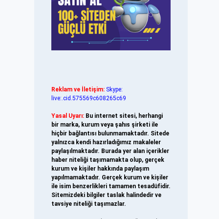
Reklam ve İletişim:
Skype:
live:.cid.575569c608265c69
Yasal Uyarı:
Bu internet sitesi, herhangi
bir marka, kurum veya şahıs şirketi ile
hiçbir bağlantısı bulunmamaktadır. Sitede
yalnızca kendi hazırladığımız makaleler
paylaşılmaktadır. Burada yer alan içerikler
haber niteliği taşımamakta olup, gerçek
kurum ve kişiler hakkında paylaşım
yapılmamaktadır. Gerçek kurum ve kişiler
ile isim benzerlikleri tamamen tesadüfidir.
Sitemizdeki bilgiler taslak halindedir ve
tavsiye niteliği taşımazlar.