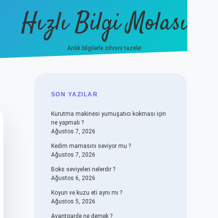
Hızlı Bilgi Molası
Anlık bilgilerle zihnini tazele!
vdcasino
SIDEBAR
SON YAZILAR
Kurutma makinesi yumuşatıcı kokması için
ne yapmalı ?
Ağustos 7, 2026
Kedim mamasını seviyor mu ?
Ağustos 7, 2026
Boks seviyeleri nelerdir ?
Ağustos 6, 2026
Koyun ve kuzu eti aynı mı ?
Ağustos 5, 2026
Avantgarde ne demek ?