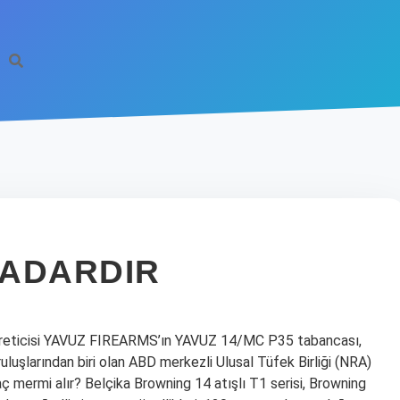
KADARDIR
lah üreticisi YAVUZ FIREARMS’ın YAVUZ 14/MC P35 tabancası,
ruluşlarından biri olan ABD merkezli Ulusal Tüfek Birliği (NRA)
aç mermi alır? Belçika Browning 14 atışlı T1 serisi, Browning