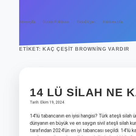
Anasayfa
Gizlilik Politikası
Yasal Uyarı
Hakkımızda
ETIKET:
KAÇ ÇEŞIT BROWNING VARDIR
14 LÜ SILAH NE 
Tarih: Ekim 19, 2024
14’lü tabancanın en iyisi hangisi? Türk ateşli si
dünyanın en büyük ve en saygın sivil ateşli silah ku
tarafından 2024’ün en iyi tabancası seçildi. 14’lü k