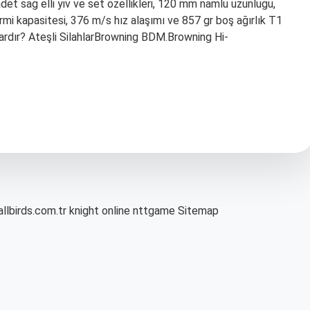
adet sağ elli yiv ve set özellikleri, 120 mm namlu uzunluğu,
rmi kapasitesi, 376 m/s hız alaşımı ve 857 gr boş ağırlık T1
g vardır? Ateşli SilahlarBrowning BDM.Browning Hi-
allbirds.com.tr
knight online
nttgame
Sitemap