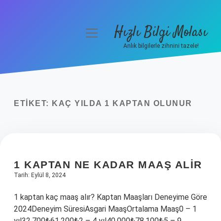
Hızlı Bilgi Molası
menüyü
aç
Anlık bilgilerle zihnini tazele!
Anasayfa
Gizlilik Politikası
ETIKET:
KAÇ YILDA 1 KAPTAN OLUNUR
Yasal Uyarı
Hakkımızda
1 KAPTAN NE KADAR MAAŞ ALIR
Tarih: Eylül 8, 2024
1 kaptan kaç maaş alır? Kaptan Maaşları Deneyime Göre
2024Deneyim SüresiAsgari MaaşOrtalama Maaş0 – 1
yıl32.700₺61.200₺2 – 4 yıl40.000₺78.100₺5 – 9