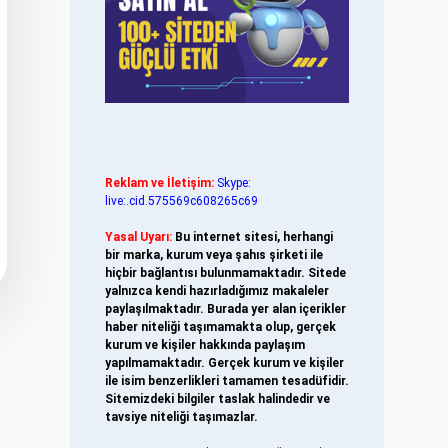
Reklam ve İletişim:
Skype:
live:.cid.575569c608265c69
Yasal Uyarı:
Bu internet sitesi, herhangi
bir marka, kurum veya şahıs şirketi ile
hiçbir bağlantısı bulunmamaktadır. Sitede
yalnızca kendi hazırladığımız makaleler
paylaşılmaktadır. Burada yer alan içerikler
haber niteliği taşımamakta olup, gerçek
kurum ve kişiler hakkında paylaşım
yapılmamaktadır. Gerçek kurum ve kişiler
ile isim benzerlikleri tamamen tesadüfidir.
Sitemizdeki bilgiler taslak halindedir ve
tavsiye niteliği taşımazlar.