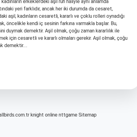
 kadınların erkeklerdeki aşil ruh haliyle aynı anlamda
atındaki yeri farklıdır, ancak her iki durumda da cesaret,
aki aşil, kadınların cesaretli, kararlı ve çoklu rolleri oynadığı
ak, öncelikle kendi iç sesinin farkına varmakla başlar. Bu,
ni duymak demektir. Aşil olmak, çoğu zaman kararlılık ile
tmek için cesaretli ve kararlı olmaları gerekir. Aşil olmak, çoğu
ak demektir.…
allbirds.com.tr
knight online
nttgame
Sitemap