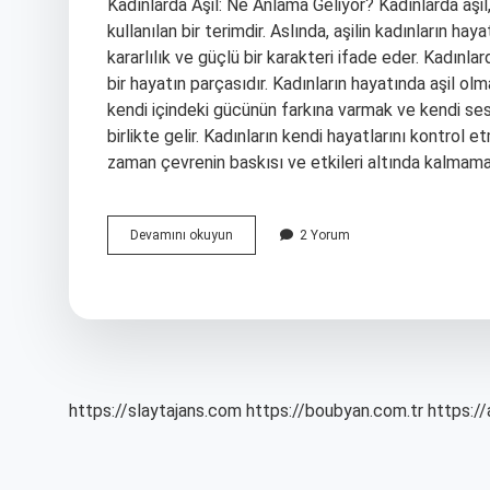
Kadınlarda Aşil: Ne Anlama Geliyor? Kadınlarda aşil,
kullanılan bir terimdir. Aslında, aşilin kadınların hay
kararlılık ve güçlü bir karakteri ifade eder. Kadınlard
bir hayatın parçasıdır. Kadınların hayatında aşil olm
kendi içindeki gücünün farkına varmak ve kendi sesi
birlikte gelir. Kadınların kendi hayatlarını kontrol e
zaman çevrenin baskısı ve etkileri altında kalmam
Kadınlarda
Devamını okuyun
2 Yorum
aşil
ne
demek
https://slaytajans.com
https://boubyan.com.tr
https://