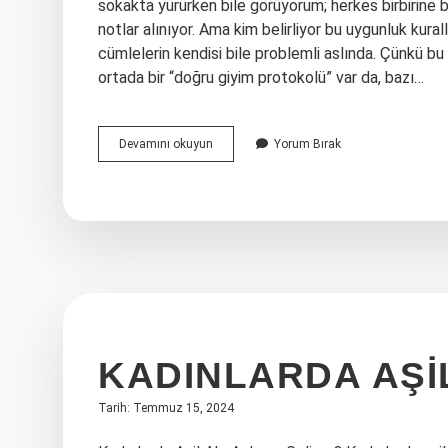
sokakta yürürken bile görüyorum; herkes birbirine b
notlar alınıyor. Ama kim belirliyor bu uygunluk kural
cümlelerin kendisi bile problemli aslında. Çünkü bu
ortada bir “doğru giyim protokolü” var da, bazı…
Şişman
Devamını okuyun
Yorum Bırak
bir
kadın
nasıl
giyinmeli
?
KADINLARDA AŞI
Tarih: Temmuz 15, 2024