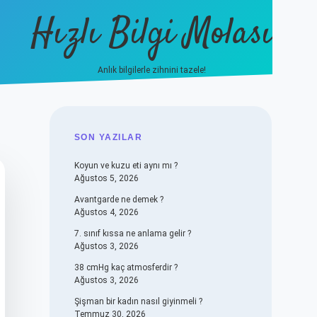
Hızlı Bilgi Molası
Anlık bilgilerle zihnini tazele!
vdcasino
SIDEBAR
SON YAZILAR
Koyun ve kuzu eti aynı mı ?
Ağustos 5, 2026
Avantgarde ne demek ?
Ağustos 4, 2026
7. sınıf kıssa ne anlama gelir ?
Ağustos 3, 2026
38 cmHg kaç atmosferdir ?
Ağustos 3, 2026
Şişman bir kadın nasıl giyinmeli ?
Temmuz 30, 2026