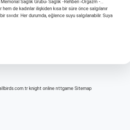
 Memorial Sağlık Grubu› Sağlık -Rehberi ›Orgazm -…
hem de kadınlar ilişkiden kısa bir süre önce salgılanır
ir sıvıdır. Her durumda, eğlence suyu salgılanabilir. Suya
allbirds.com.tr
knight online
nttgame
Sitemap