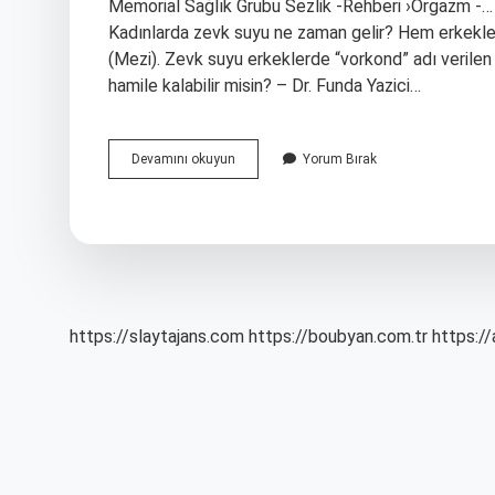
Memorial Sağlık Grubu Sezlik -Rehberi ›Orgazm -…
Kadınlarda zevk suyu ne zaman gelir? Hem erkekler 
(Mezi). Zevk suyu erkeklerde “vorkond” adı verilen b
hamile kalabilir misin? – Dr. Funda Yazici…
Cinsel
Devamını okuyun
Yorum Bırak
Ilişkide
Zevk
Ne
Demek
https://slaytajans.com
https://boubyan.com.tr
https://