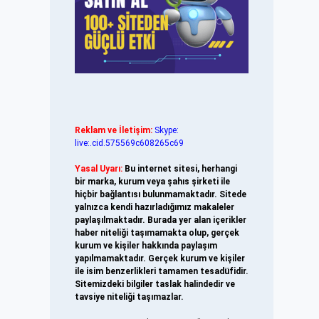
Reklam ve İletişim:
Skype:
live:.cid.575569c608265c69
Yasal Uyarı:
Bu internet sitesi, herhangi
bir marka, kurum veya şahıs şirketi ile
hiçbir bağlantısı bulunmamaktadır. Sitede
yalnızca kendi hazırladığımız makaleler
paylaşılmaktadır. Burada yer alan içerikler
haber niteliği taşımamakta olup, gerçek
kurum ve kişiler hakkında paylaşım
yapılmamaktadır. Gerçek kurum ve kişiler
ile isim benzerlikleri tamamen tesadüfidir.
Sitemizdeki bilgiler taslak halindedir ve
tavsiye niteliği taşımazlar.