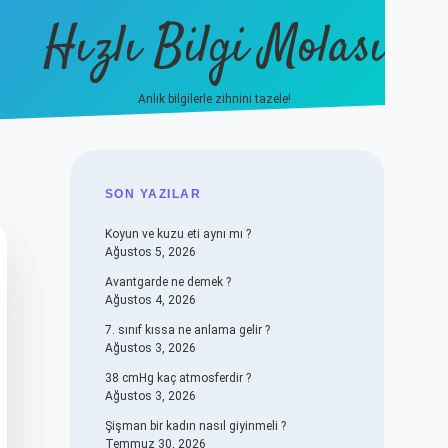
Hızlı Bilgi Molası
Anlık bilgilerle zihnini tazele!
vdcasino
SIDEBAR
SON YAZILAR
Koyun ve kuzu eti aynı mı ?
Ağustos 5, 2026
Avantgarde ne demek ?
Ağustos 4, 2026
7. sınıf kıssa ne anlama gelir ?
Ağustos 3, 2026
38 cmHg kaç atmosferdir ?
Ağustos 3, 2026
Şişman bir kadın nasıl giyinmeli ?
Temmuz 30, 2026