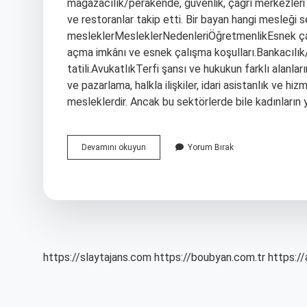
mağazacılık/perakende, güvenlik, çağrı merkezleri ve
ve restoranlar takip etti. Bir bayan hangi mesleği s
mesleklerMesleklerNedenleriÖğretmenlikEsnek çalışm
açma imkânı ve esnek çalışma koşulları.Bankacılık
tatili.AvukatlıkTerfi şansı ve hukukun farklı alanlar
ve pazarlama, halkla ilişkiler, idari asistanlık ve hiz
mesleklerdir. Ancak bu sektörlerde bile kadınların
Kadınlar
Devamını okuyun
Yorum Bırak
Hangi
Işlerde
Çalışabilir
https://slaytajans.com
https://boubyan.com.tr
https://