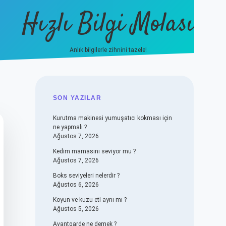
Hızlı Bilgi Molası
Anlık bilgilerle zihnini tazele!
vdcasino
SIDEBAR
SON YAZILAR
Kurutma makinesi yumuşatıcı kokması için
ne yapmalı ?
Ağustos 7, 2026
Kedim mamasını seviyor mu ?
Ağustos 7, 2026
Boks seviyeleri nelerdir ?
Ağustos 6, 2026
Koyun ve kuzu eti aynı mı ?
Ağustos 5, 2026
Avantgarde ne demek ?