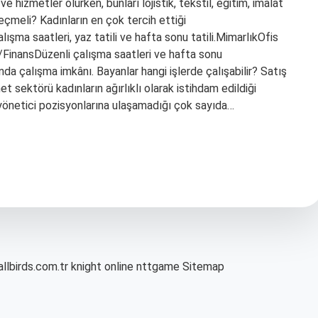
 hizmetler olurken, bunları lojistik, tekstil, eğitim, imalat
eçmeli? Kadınların en çok tercih ettiği
a saatleri, yaz tatili ve hafta sonu tatili.MimarlıkOfis
/FinansDüzenli çalışma saatleri ve hafta sonu
ında çalışma imkânı. Bayanlar hangi işlerde çalışabilir? Satış
met sektörü kadınların ağırlıklı olarak istihdam edildiği
 yönetici pozisyonlarına ulaşamadığı çok sayıda…
allbirds.com.tr
knight online
nttgame
Sitemap