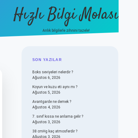
Hızlı Bilgi Molası
Anlık bilgilerle zihnini tazele!
vdcasino
SIDEBAR
SON YAZILAR
Boks seviyeleri nelerdir ?
Ağustos 6, 2026
Koyun ve kuzu eti aynı mı ?
Ağustos 5, 2026
Avantgarde ne demek ?
Ağustos 4, 2026
7. sınıf kıssa ne anlama gelir ?
Ağustos 3, 2026
38 cmHg kaç atmosferdir ?
Ağustos 3, 2026