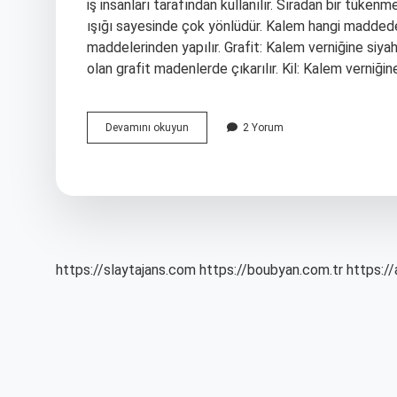
iş insanları tarafından kullanılır. Sıradan bir tüken
ışığı sayesinde çok yönlüdür. Kalem hangi maddeden
maddelerinden yapılır. Grafit: Kalem verniğine siyah 
olan grafit madenlerde çıkarılır. Kil: Kalem verniğine
Kalem
Devamını okuyun
2 Yorum
Işın
Mı
https://slaytajans.com
https://boubyan.com.tr
https://