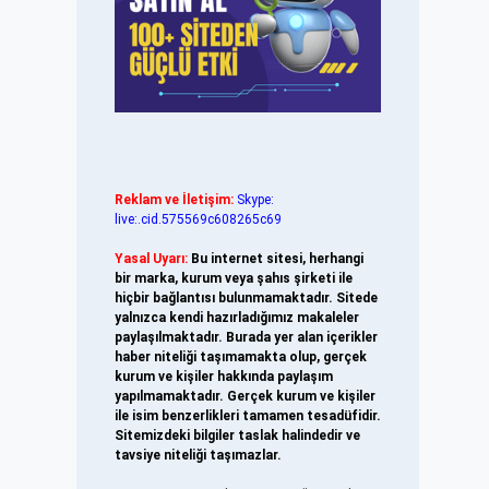
Reklam ve İletişim:
Skype:
live:.cid.575569c608265c69
Yasal Uyarı:
Bu internet sitesi, herhangi
bir marka, kurum veya şahıs şirketi ile
hiçbir bağlantısı bulunmamaktadır. Sitede
yalnızca kendi hazırladığımız makaleler
paylaşılmaktadır. Burada yer alan içerikler
haber niteliği taşımamakta olup, gerçek
kurum ve kişiler hakkında paylaşım
yapılmamaktadır. Gerçek kurum ve kişiler
ile isim benzerlikleri tamamen tesadüfidir.
Sitemizdeki bilgiler taslak halindedir ve
tavsiye niteliği taşımazlar.