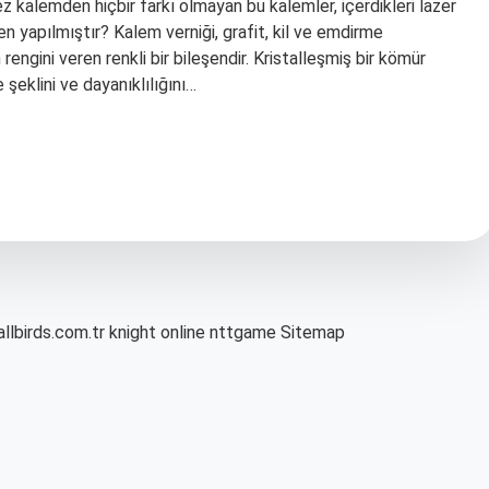
mez kalemden hiçbir farkı olmayan bu kalemler, içerdikleri lazer
 yapılmıştır? Kalem verniği, grafit, kil ve emdirme
rengini veren renkli bir bileşendir. Kristalleşmiş bir kömür
 şeklini ve dayanıklılığını…
allbirds.com.tr
knight online
nttgame
Sitemap