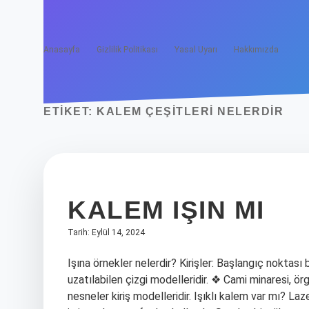
Anasayfa
Gizlilik Politikası
Yasal Uyarı
Hakkımızda
ETIKET:
KALEM ÇEŞITLERI NELERDIR
KALEM IŞIN MI
Tarih: Eylül 14, 2024
Işına örnekler nelerdir? Kirişler: Başlangıç ​​noktas
uzatılabilen çizgi modelleridir. ❖ Cami minaresi, ö
nesneler kiriş modelleridir. Işıklı kalem var mı? L