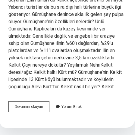
Yabancı turistler de bu sıra dışı halı türlerine büyük ilgi
gösteriyor. Gümüşhane denince akla ilk gelen şey pulpa
oluyor. Gümüşhane’nin özellikleri nelerdir? Ünlü
Gümüşhane Kaplıcaları da kuzey kesiminde yer
almaktadır. Genellikle dağlık ve engebeli bir araziye
sahip olan Gümüşhane ilinin %60’ı dağlardan, %29’u
platolardan ve %11’i ovalardan oluşmaktadır. İlin en
yüksek noktası şehir merkezine 3,5 km uzaklıktadır.
Kelkit Çayı nereye dökülür? Yeşilırmak NehriKelkit
deresi/ağız Kelkit halkı Kürt mü? Gümüşhane’nin Kelkit
ilçesinde 13 Kürt köyü bulunmaktadır ve köylülerin
çoğunluğu Alevi Kürt’tür. Kelkit nasıl bir yer? Kelkit…
Kelkitin
Devamını okuyun
Yorum Bırak
Özellikleri
Nelerdir