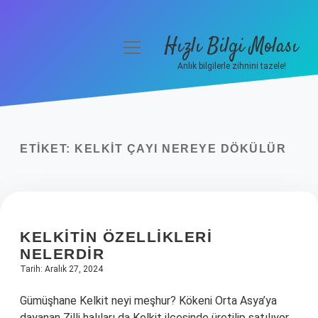
Hızlı Bilgi Molası
menüyü
aç
Anlık bilgilerle zihnini tazele!
Anasayfa
Gizlilik Politikası
ETIKET:
KELKIT ÇAYI NEREYE DÖKÜLÜR
Yasal Uyarı
Hakkımızda
KELKITIN ÖZELLIKLERI
NELERDIR
Tarih: Aralık 27, 2024
Gümüşhane Kelkit neyi meşhur? Kökeni Orta Asya’ya
dayanan Zilli halıları da Kelkit ilçesinde üretilip satılıyor.