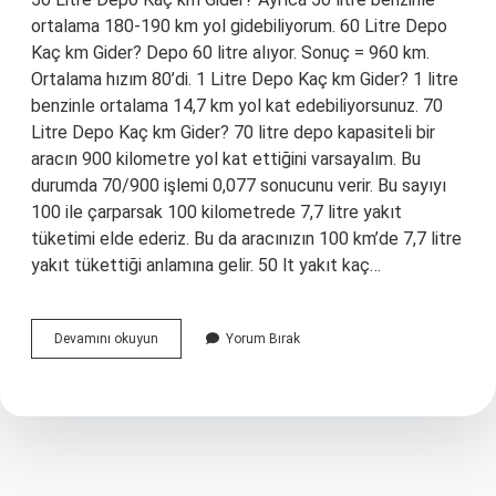
ortalama 180-190 km yol gidebiliyorum. 60 Litre Depo
Kaç km Gider? Depo 60 litre alıyor. Sonuç = 960 km.
Ortalama hızım 80’di. 1 Litre Depo Kaç km Gider? 1 litre
benzinle ortalama 14,7 km yol kat edebiliyorsunuz. 70
Litre Depo Kaç km Gider? 70 litre depo kapasiteli bir
aracın 900 kilometre yol kat ettiğini varsayalım. Bu
durumda 70/900 işlemi 0,077 sonucunu verir. Bu sayıyı
100 ile çarparsak 100 kilometrede 7,7 litre yakıt
tüketimi elde ederiz. Bu da aracınızın 100 km’de 7,7 litre
yakıt tükettiği anlamına gelir. 50 lt yakıt kaç…
50
Devamını okuyun
Yorum Bırak
Litre
Depo
Ile
Kaç
Km
Gidilir