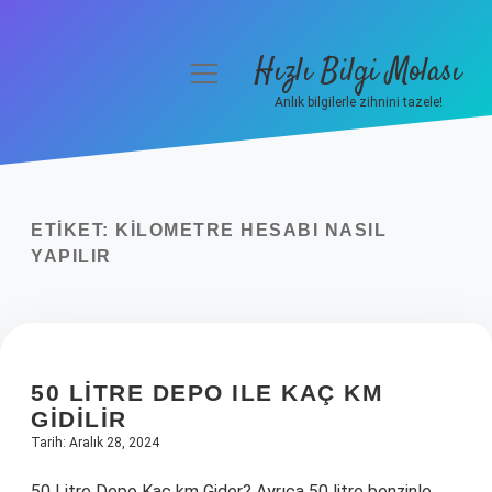
Hızlı Bilgi Molası
menüyü
aç
Anlık bilgilerle zihnini tazele!
Anasayfa
Gizlilik Politikası
ETIKET:
KILOMETRE HESABI NASIL
Yasal Uyarı
YAPILIR
Hakkımızda
50 LITRE DEPO ILE KAÇ KM
GIDILIR
Tarih: Aralık 28, 2024
50 Litre Depo Kaç km Gider? Ayrıca 50 litre benzinle