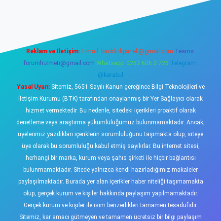
casino
Reklam ve İletişim:
E-mail:
backlinkpaneli@gmail.com
Teams:
forumhizmeti@gmail.com
Whatsapp: 0262 606 0 726
Telegram:
@karabul
Yasal Uyarı:
Sitemiz, 5651 Sayılı Kanun gereğince Bilgi Teknolojileri ve
İletişim Kurumu (BTK) tarafından onaylanmış bir Yer Sağlayıcı olarak
hizmet vermektedir. Bu nedenle, sitedeki içerikleri proaktif olarak
denetleme veya araştırma yükümlülüğümüz bulunmamaktadır. Ancak,
üyelerimiz yazdıkları içeriklerin sorumluluğunu taşımakta olup, siteye
üye olarak bu sorumluluğu kabul etmiş sayılırlar. Bu internet sitesi,
herhangi bir marka, kurum veya şahıs şirketi ile hiçbir bağlantısı
bulunmamaktadır. Sitede yalnızca kendi hazırladığımız makaleler
paylaşılmaktadır. Burada yer alan içerikler haber niteliği taşımamakta
olup, gerçek kurum ve kişiler hakkında paylaşım yapılmamaktadır.
Gerçek kurum ve kişiler ile isim benzerlikleri tamamen tesadüfidir.
Sitemiz, kar amacı gütmeyen ve tamamen ücretsiz bir bilgi paylaşım