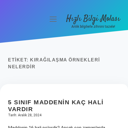
Hızlı Bilgi Molası
menüyü
aç
Anlık bilgilerle zihnini tazele!
Anasayfa
Gizlilik Politikası
ETIKET:
KIRAĞILAŞMA ÖRNEKLERI
Yasal Uyarı
NELERDIR
Hakkımızda
5 SINIF MADDENIN KAÇ HALI
VARDIR
Tarih: Aralık 28, 2024
Maddenin 16 hali nelerdir? Ancak son zamanlarda