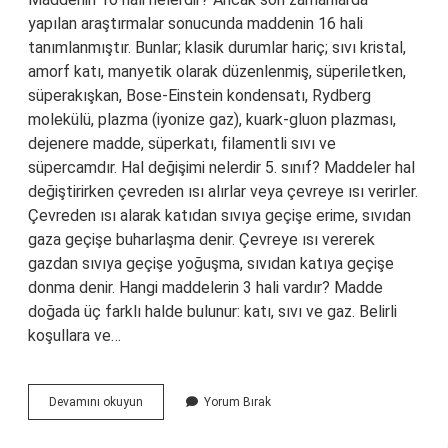
yapılan araştırmalar sonucunda maddenin 16 hali
tanımlanmıştır. Bunlar; klasik durumlar hariç; sıvı kristal,
amorf katı, manyetik olarak düzenlenmiş, süperiletken,
süperakışkan, Bose-Einstein kondensatı, Rydberg
molekülü, plazma (iyonize gaz), kuark-gluon plazması,
dejenere madde, süperkatı, filamentli sıvı ve
süpercamdır. Hal değişimi nelerdir 5. sınıf? Maddeler hal
değiştirirken çevreden ısı alırlar veya çevreye ısı verirler.
Çevreden ısı alarak katıdan sıvıya geçişe erime, sıvıdan
gaza geçişe buharlaşma denir. Çevreye ısı vererek
gazdan sıvıya geçişe yoğuşma, sıvıdan katıya geçişe
donma denir. Hangi maddelerin 3 hali vardır? Madde
doğada üç farklı halde bulunur: katı, sıvı ve gaz. Belirli
koşullara ve…
5
Devamını okuyun
Yorum Bırak
Sınıf
Maddenin