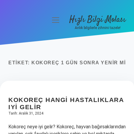
Hızlı Bilgi Molası
menüyü
aç
Anlık bilgilerle zihnini tazele!
Anasayfa
Gizlilik Politikası
ETIKET:
KOKOREÇ 1 GÜN SONRA YENIR MI
Yasal Uyarı
Hakkımızda
KOKOREÇ HANGI HASTALIKLARA
IYI GELIR
Tarih: Aralık 31, 2024
Kokoreç neye iyi gelir? Kokoreç, hayvan bağırsaklarından
yapılan, çok faydalı içeriklere sahip ve bol miktarda