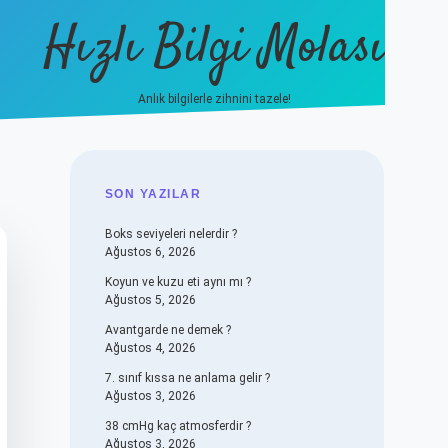
Hızlı Bilgi Molası
Anlık bilgilerle zihnini tazele!
vdcasino
SIDEBAR
SON YAZILAR
Boks seviyeleri nelerdir ?
Ağustos 6, 2026
Koyun ve kuzu eti aynı mı ?
Ağustos 5, 2026
Avantgarde ne demek ?
Ağustos 4, 2026
7. sınıf kıssa ne anlama gelir ?
Ağustos 3, 2026
38 cmHg kaç atmosferdir ?
Ağustos 3, 2026