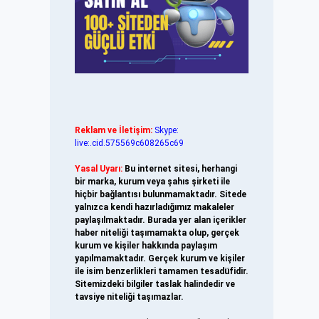
Reklam ve İletişim:
Skype:
live:.cid.575569c608265c69
Yasal Uyarı:
Bu internet sitesi, herhangi
bir marka, kurum veya şahıs şirketi ile
hiçbir bağlantısı bulunmamaktadır. Sitede
yalnızca kendi hazırladığımız makaleler
paylaşılmaktadır. Burada yer alan içerikler
haber niteliği taşımamakta olup, gerçek
kurum ve kişiler hakkında paylaşım
yapılmamaktadır. Gerçek kurum ve kişiler
ile isim benzerlikleri tamamen tesadüfidir.
Sitemizdeki bilgiler taslak halindedir ve
tavsiye niteliği taşımazlar.