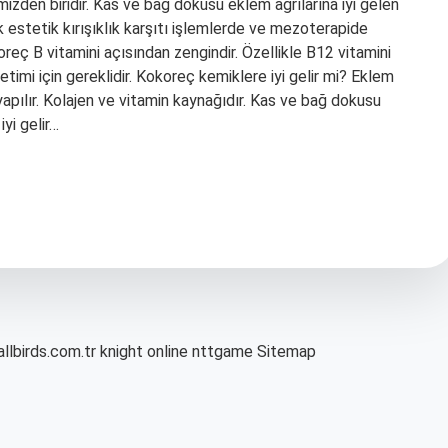
izden biridir. Kas ve bağ dokusu eklem ağrılarına iyi gelen
ik estetik kırışıklık karşıtı işlemlerde ve mezoterapide
oreç B vitamini açısından zengindir. Özellikle B12 vitamini
retimi için gereklidir. Kokoreç kemiklere iyi gelir mi? Eklem
yapılır. Kolajen ve vitamin kaynağıdır. Kas ve bağ dokusu
iyi gelir…
allbirds.com.tr
knight online
nttgame
Sitemap