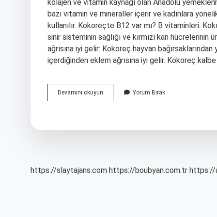
kolajen ve vitamin kaynağı olan Anadolu yemeklerim
bazı vitamin ve mineraller içerir ve kadınlara yönel
kullanılır. Kokoreçte B12 var mı? B vitaminleri: Kok
sinir sisteminin sağlığı ve kırmızı kan hücrelerinin ü
ağrısına iyi gelir: Kokoreç hayvan bağırsaklarından 
içerdiğinden eklem ağrısına iyi gelir. Kokoreç kalbe 
Kokoreç
Devamını okuyun
Yorum Bırak
Hangi
Hastalıklara
Iyi
Gelir
https://slaytajans.com
https://boubyan.com.tr
https://