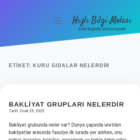
Hızlı Bilgi Molası
menüyü
aç
Anlık bilgilerle zihnini tazele!
Anasayfa
Gizlilik Politikası
ETIKET:
KURU GIDALAR NELERDIR
Yasal Uyarı
Hakkımızda
BAKLIYAT GRUPLARI NELERDIR
Tarih: Ocak 29, 2025
Bakliyat grubunda neler var? Dünya çapında üretilen
bakliyatlar arasında fasulye ilk sırada yer alırken, onu
nohut, bezelye, börülce, mercimek ve bakla takip eder.