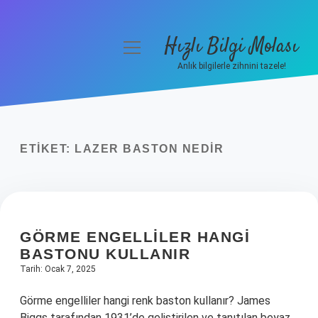
Hızlı Bilgi Molası
menüyü
aç
Anlık bilgilerle zihnini tazele!
Anasayfa
Gizlilik Politikası
ETIKET:
LAZER BASTON NEDIR
Yasal Uyarı
Hakkımızda
GÖRME ENGELLILER HANGI
BASTONU KULLANIR
Tarih: Ocak 7, 2025
Görme engelliler hangi renk baston kullanır? James
Biggs tarafından 1931’de geliştirilen ve tanıtılan beyaz