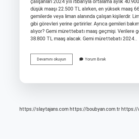
çalışanları 2024 yılı itibarıyla ortalama aylık 40.
düşük maaşı 22.500 TL alırken, en yüksek maaş 66 T
gemilerde veya liman alanında çalışan kişilerdir. L
gibi görevleri yerine getirirler. Ayrıca gemileri ba
alıyor? Gemi mürettebatı maaş geçmişi. Verilere gö
38.800 TL maaş alacak. Gemi mürettebatı 2024…
Limanda
Devamını okuyun
Yorum Bırak
Çalışanlar
Ne
Kadar
Maaş
Alıyor
https://slaytajans.com
https://boubyan.com.tr
https://