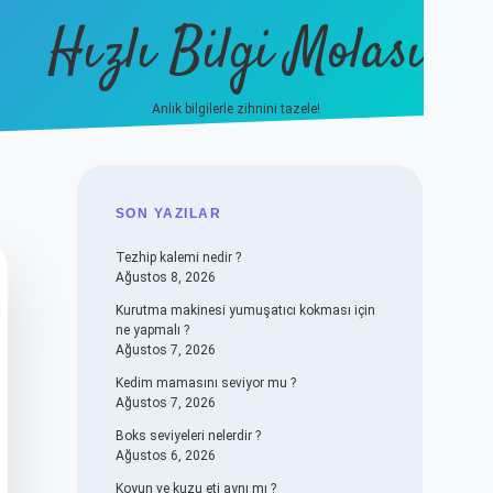
Hızlı Bilgi Molası
Anlık bilgilerle zihnini tazele!
vdcasino
SIDEBAR
SON YAZILAR
Tezhip kalemi nedir ?
Ağustos 8, 2026
Kurutma makinesi yumuşatıcı kokması için
ne yapmalı ?
Ağustos 7, 2026
Kedim mamasını seviyor mu ?
Ağustos 7, 2026
Boks seviyeleri nelerdir ?
Ağustos 6, 2026
Koyun ve kuzu eti aynı mı ?