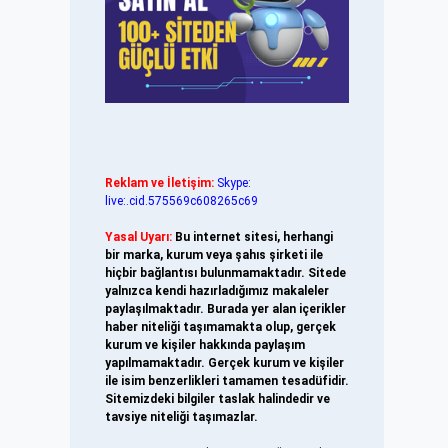
Reklam ve İletişim:
Skype:
live:.cid.575569c608265c69
Yasal Uyarı:
Bu internet sitesi, herhangi
bir marka, kurum veya şahıs şirketi ile
hiçbir bağlantısı bulunmamaktadır. Sitede
yalnızca kendi hazırladığımız makaleler
paylaşılmaktadır. Burada yer alan içerikler
haber niteliği taşımamakta olup, gerçek
kurum ve kişiler hakkında paylaşım
yapılmamaktadır. Gerçek kurum ve kişiler
ile isim benzerlikleri tamamen tesadüfidir.
Sitemizdeki bilgiler taslak halindedir ve
tavsiye niteliği taşımazlar.