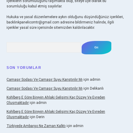
içeriklerin sorumluluğunu taşımakta olup, siteye üye olarak bu
sorumluluğu kabul etmiş sayılırlar.
Hukuka ve yasal düzenlemelere aykırı olduğunu düşündüğünüz içerikleri,
backlinkpanelicomtr@gmail.com
adresine bildirmeniz halinde, ilgili
içerikler yasal süre içerisinde sitemizden kaldırılacaktır.
Arama
SON YORUMLAR
Çamaşır Sodası Ve Çamaşır Suyu Karıştırılır Mı
için
admin
Çamaşır Sodası Ve Çamaşır Suyu Karıştırılır Mı
için
Delikanlı
Kohlberg E Göre Bireyin Ahlaki Gelişimi Kaç Düzey Ve Evreden
Oluşmaktadır
için
admin
Kohlberg E Göre Bireyin Ahlaki Gelişimi Kaç Düzey Ve Evreden
Oluşmaktadır
için
Derin
Türkiyede Ambargo Ne Zaman Kalktı
için
admin