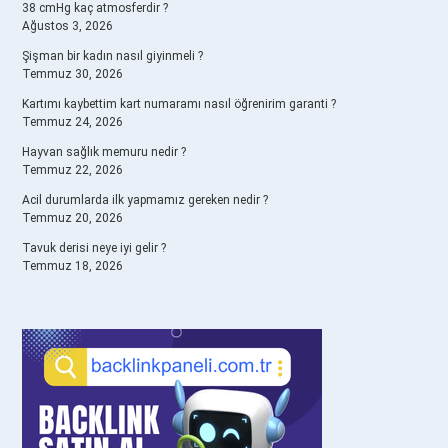
38 cmHg kaç atmosferdir ?
Ağustos 3, 2026
Şişman bir kadın nasıl giyinmeli ?
Temmuz 30, 2026
Kartımı kaybettim kart numaramı nasıl öğrenirim garanti ?
Temmuz 24, 2026
Hayvan sağlık memuru nedir ?
Temmuz 22, 2026
Acil durumlarda ilk yapmamız gereken nedir ?
Temmuz 20, 2026
Tavuk derisi neye iyi gelir ?
Temmuz 18, 2026