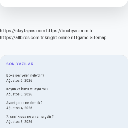
https://slaytajans.com
https://boubyan.com.tr
https://allbirds.com.tr
knight online
nttgame
Sitemap
SIDEBAR
SON YAZILAR
Boks seviyeleri nelerdir ?
Ağustos 6, 2026
Koyun ve kuzu eti aynı mı ?
Ağustos 5, 2026
Avantgarde ne demek ?
Ağustos 4, 2026
7. sınıf kıssa ne anlama gelir ?
Ağustos 3, 2026