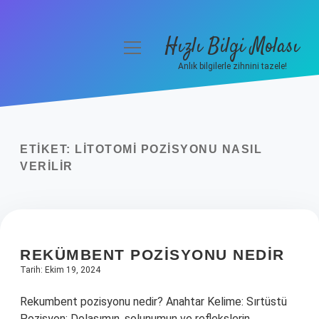
Hızlı Bilgi Molası
menüyü
aç
Anlık bilgilerle zihnini tazele!
Anasayfa
Gizlilik Politikası
ETIKET:
LITOTOMI POZISYONU NASIL
Yasal Uyarı
VERILIR
Hakkımızda
REKÜMBENT POZISYONU NEDIR
Tarih: Ekim 19, 2024
Rekumbent pozisyonu nedir? Anahtar Kelime: Sırtüstü
Pozisyon; Dolaşımın, solunumun ve reflekslerin