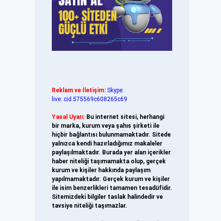
Reklam ve İletişim:
Skype:
live:.cid.575569c608265c69
Yasal Uyarı:
Bu internet sitesi, herhangi
bir marka, kurum veya şahıs şirketi ile
hiçbir bağlantısı bulunmamaktadır. Sitede
yalnızca kendi hazırladığımız makaleler
paylaşılmaktadır. Burada yer alan içerikler
haber niteliği taşımamakta olup, gerçek
kurum ve kişiler hakkında paylaşım
yapılmamaktadır. Gerçek kurum ve kişiler
ile isim benzerlikleri tamamen tesadüfidir.
Sitemizdeki bilgiler taslak halindedir ve
tavsiye niteliği taşımazlar.