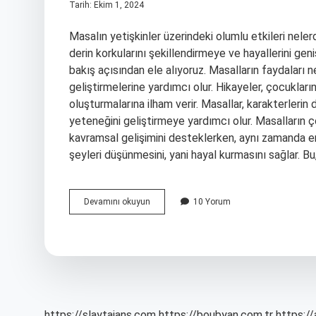
Tarih: Ekim 1, 2024
Masalın yetişkinler üzerindeki olumlu etkileri nele
derin korkularını şekillendirmeye ve hayallerini gen
bakış açısından ele alıyoruz. Masalların faydaları n
geliştirmelerine yardımcı olur. Hikayeler, çocukları
oluşturmalarına ilham verir. Masallar, karakterleri
yeteneğini geliştirmeye yardımcı olur. Masalların ç
kavramsal gelişimini desteklerken, aynı zamanda e
şeyleri düşünmesini, yani hayal kurmasını sağlar. Bu
Masalların
Devamını okuyun
10 Yorum
Yetişkinler
Üzerindeki
Olumlu
Katkıları
Nelerdir
https://slaytajans.com
https://boubyan.com.tr
https://