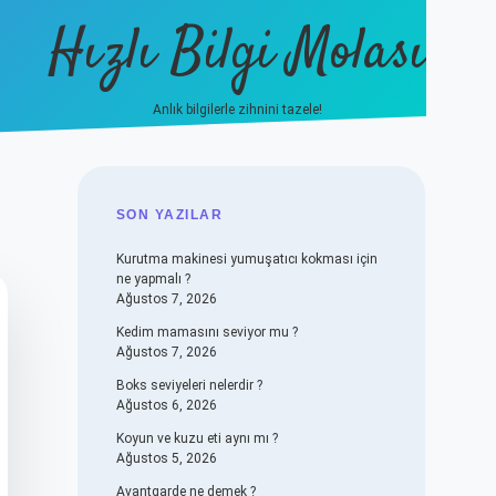
Hızlı Bilgi Molası
Anlık bilgilerle zihnini tazele!
vdcasino
SIDEBAR
SON YAZILAR
Kurutma makinesi yumuşatıcı kokması için
ne yapmalı ?
Ağustos 7, 2026
Kedim mamasını seviyor mu ?
Ağustos 7, 2026
Boks seviyeleri nelerdir ?
Ağustos 6, 2026
Koyun ve kuzu eti aynı mı ?
Ağustos 5, 2026
Avantgarde ne demek ?