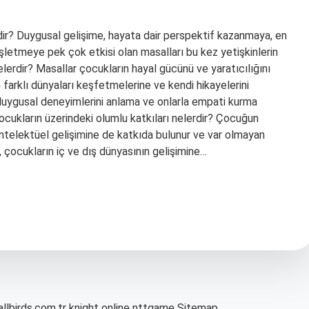
rdir? Duygusal gelişime, hayata dair perspektif kazanmaya, en
işletmeye pek çok etkisi olan masalları bu kez yetişkinlerin
elerdir? Masallar çocukların hayal gücünü ve yaratıcılığını
n farklı dünyaları keşfetmelerine ve kendi hikayelerini
n duygusal deneyimlerini anlama ve onlarla empati kurma
ocukların üzerindeki olumlu katkıları nelerdir? Çocuğun
ntelektüel gelişimine de katkıda bulunur ve var olmayan
, çocukların iç ve dış dünyasının gelişimine…
allbirds.com.tr
knight online
nttgame
Sitemap