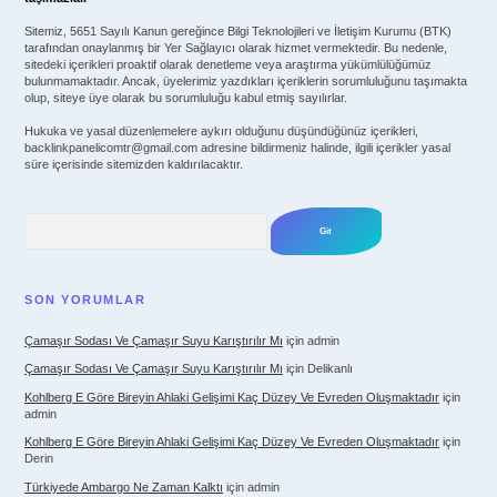
Sitemiz, 5651 Sayılı Kanun gereğince Bilgi Teknolojileri ve İletişim Kurumu (BTK)
tarafından onaylanmış bir Yer Sağlayıcı olarak hizmet vermektedir. Bu nedenle,
sitedeki içerikleri proaktif olarak denetleme veya araştırma yükümlülüğümüz
bulunmamaktadır. Ancak, üyelerimiz yazdıkları içeriklerin sorumluluğunu taşımakta
olup, siteye üye olarak bu sorumluluğu kabul etmiş sayılırlar.
Hukuka ve yasal düzenlemelere aykırı olduğunu düşündüğünüz içerikleri,
backlinkpanelicomtr@gmail.com
adresine bildirmeniz halinde, ilgili içerikler yasal
süre içerisinde sitemizden kaldırılacaktır.
Arama
SON YORUMLAR
Çamaşır Sodası Ve Çamaşır Suyu Karıştırılır Mı
için
admin
Çamaşır Sodası Ve Çamaşır Suyu Karıştırılır Mı
için
Delikanlı
Kohlberg E Göre Bireyin Ahlaki Gelişimi Kaç Düzey Ve Evreden Oluşmaktadır
için
admin
Kohlberg E Göre Bireyin Ahlaki Gelişimi Kaç Düzey Ve Evreden Oluşmaktadır
için
Derin
Türkiyede Ambargo Ne Zaman Kalktı
için
admin