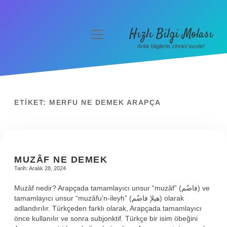
Hızlı Bilgi Molası
menüyü
aç
Anlık bilgilerle zihnini tazele!
Anasayfa
Gizlilik Politikası
Yasal Uyarı
ETIKET:
MERFU NE DEMEK ARAPÇA
Hakkımızda
MUZÂF NE DEMEK
Tarih: Aralık 28, 2024
Muzâf nedir? Arapçada tamamlayıcı unsur “muzâf” (فاضُم) ve
tamamlayıcı unsur “muzâfu’n-ileyh” (هيلإ فاضُم) olarak
adlandırılır. Türkçeden farklı olarak, Arapçada tamamlayıcı
önce kullanılır ve sonra subjonktif. Türkçe bir isim öbeğini