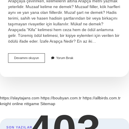
Arapçaya çevirirken, kelimelerin altına Arapça metni yazmak
yeterlidir. Muzaaf kelime ne demek? Muzaaf fiiller, kök harfleri
aynı ve yan yana olan fiillerdir. Muzaf şart ne demek? Hadis
terimi, sahih ve hasen hadisin şartlarından bir veya birkaçını
taşımayan rivayetler için kullanılır. Mükaf ne demek?
Arapçada “Kifa” kelimesi hem ceza hem de ödül anlamına
gelir. Türemiş ödül kelimesi, bir kişiye eylemleri için verilen bir
ödülü ifade eder. İzafe Arapça Nedir? En az iki…
Muzâf
Devamını okuyun
Yorum Bırak
Ne
Demek
https://slaytajans.com
https://boubyan.com.tr
https://allbirds.com.tr
knight online
nttgame
Sitemap
SON YAZILAR