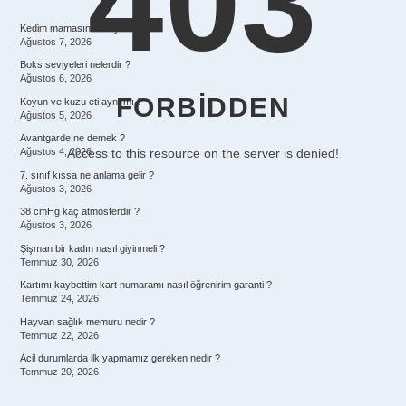
403
SIDEBAR
Kedim mamasını seviyor mu ?
Ağustos 7, 2026
Boks seviyeleri nelerdir ?
Ağustos 6, 2026
FORBIDDEN
Koyun ve kuzu eti aynı mı ?
Ağustos 5, 2026
Avantgarde ne demek ?
Access to this resource on the server is denied!
Ağustos 4, 2026
7. sınıf kıssa ne anlama gelir ?
Ağustos 3, 2026
38 cmHg kaç atmosferdir ?
Ağustos 3, 2026
Şişman bir kadın nasıl giyinmeli ?
Temmuz 30, 2026
Kartımı kaybettim kart numaramı nasıl öğrenirim garanti ?
Temmuz 24, 2026
Hayvan sağlık memuru nedir ?
Temmuz 22, 2026
Acil durumlarda ilk yapmamız gereken nedir ?
Temmuz 20, 2026