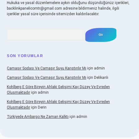
Hukuka ve yasal düzenlemelere aykırı olduğunu düşündüğünüz içerikleri,
backlinkpanelicomtr@gmail.com
adresine bildirmeniz halinde, ilgili
içerikler yasal süre içerisinde sitemizden kaldırılacaktır.
Arama
SON YORUMLAR
Çamaşır Sodası Ve Çamaşır Suyu Karıştırılır Mı
için
admin
Çamaşır Sodası Ve Çamaşır Suyu Karıştırılır Mı
için
Delikanlı
Kohlberg E Göre Bireyin Ahlaki Gelişimi Kaç Düzey Ve Evreden
Oluşmaktadır
için
admin
Kohlberg E Göre Bireyin Ahlaki Gelişimi Kaç Düzey Ve Evreden
Oluşmaktadır
için
Derin
Türkiyede Ambargo Ne Zaman Kalktı
için
admin