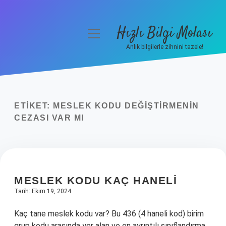
Hızlı Bilgi Molası
menüyü
aç
Anlık bilgilerle zihnini tazele!
Anasayfa
Gizlilik Politikası
ETIKET:
MESLEK KODU DEĞIŞTIRMENIN
Yasal Uyarı
CEZASI VAR MI
Hakkımızda
MESLEK KODU KAÇ HANELI
Tarih: Ekim 19, 2024
Kaç tane meslek kodu var? Bu 436 (4 haneli kod) birim
grup kodu arasında yer alan ve en ayrıntılı sınıflandırma