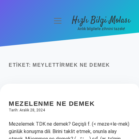
Hızlı Bilgi Molası
menüyü
aç
Anlık bilgilerle zihnini tazele!
Anasayfa
Gizlilik Politikası
ETIKET:
MEYLETTIRMEK NE DEMEK
Yasal Uyarı
Hakkımızda
MEZELENME NE DEMEK
Tarih: Aralık 28, 2024
Mezelemek TDK ne demek? Geçişli f. (< meze+le-mek)
günlük konuşma dili. Birini taklit etmek, onunla alay
etmek. Müemmen ne demek? (ﻣﻮﺌﻣّﻦ) sıf. (ar. te’mіn