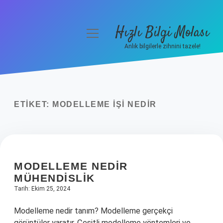
Hızlı Bilgi Molası
menüyü
aç
Anlık bilgilerle zihnini tazele!
Anasayfa
Gizlilik Politikası
ETIKET:
MODELLEME IŞI NEDIR
Yasal Uyarı
Hakkımızda
MODELLEME NEDIR
MÜHENDISLIK
Tarih: Ekim 25, 2024
Modelleme nedir tanım? Modelleme gerçekçi
görüntüler yaratır. Çeşitli modelleme yöntemleri ve