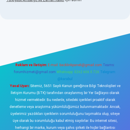
Türkiyede Ambargo Ne Zaman Kalktı
için
admin
ino
Reklam ve İletişim:
E-mail:
backlinkpaneli@gmail.com
Teams:
forumhizmeti@gmail.com
Whatsapp: 0262 606 0 726
Telegram:
@karabul
Yasal Uyarı:
Sitemiz, 5651 Sayılı Kanun gereğince Bilgi Teknolojileri ve
İletişim Kurumu (BTK) tarafından onaylanmış bir Yer Sağlayıcı olarak
hizmet vermektedir. Bu nedenle, sitedeki içerikleri proaktif olarak
denetleme veya araştırma yükümlülüğümüz bulunmamaktadır. Ancak,
üyelerimiz yazdıkları içeriklerin sorumluluğunu taşımakta olup, siteye
üye olarak bu sorumluluğu kabul etmiş sayılırlar. Bu internet sitesi,
herhangi bir marka, kurum veya şahıs şirketi ile hiçbir bağlantısı